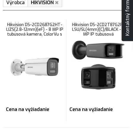
Kontaktný formulár
Výrobca
HIKVISION
Hikvision DS-2CD2687G2HT-
Hikvision DS-2CD2T87G2P-
LIZS(2.8-12mm)(eF) - 8 MP IP
LSU/SL(4mm)(C)/BLACK - 8
tubusová kamera, ColorVu s
MP IP tubusová
hybridným prísvitom,
panoramatická kamera
motorický objektív
tmavá, AcuSense, ColorVu
Cena na vyžiadanie
Cena na vyžiadanie