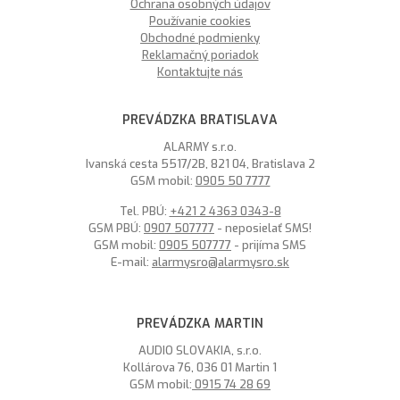
Ochrana osobných údajov
Používanie cookies
Obchodné podmienky
Reklamačný poriadok
Kontaktujte nás
PREVÁDZKA BRATISLAVA
ALARMY s.r.o.
Ivanská cesta 5517/2B, 821 04, Bratislava 2
GSM mobil:
0905 50 7777
Tel. PBÚ:
+421 2 4363 0343-8
GSM PBÚ:
0907 507777
- neposielať SMS!
GSM mobil:
0905 507777
- prijíma SMS
E-mail:
alarmysro@alarmysro.sk
PREVÁDZKA MARTIN
AUDIO SLOVAKIA, s.r.o.
Kollárova 76, 036 01 Martin 1
GSM mobil:
0915 74 28 69