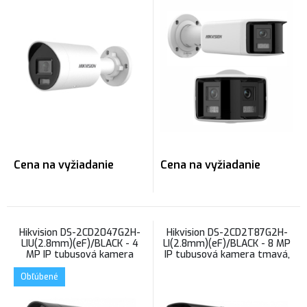
ColorVu s hybridným
kamera, AcuSense
prísvitom
Cena na vyžiadanie
Cena na vyžiadanie
Hikvision DS-2CD2047G2H-
Hikvision DS-2CD2T87G2H-
LIU(2.8mm)(eF)/BLACK - 4
LI(2.8mm)(eF)/BLACK - 8 MP
MP IP tubusová kamera
IP tubusová kamera tmavá,
tmavá, mikrofón, ColorVu s
ColorVu s hybridným
hybridným prísvitom
prísvitom
Obľúbené