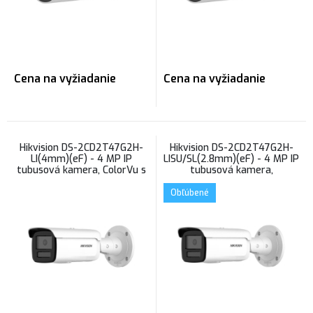
Cena na vyžiadanie
Cena na vyžiadanie
Hikvision DS-2CD2T47G2H-
Hikvision DS-2CD2T47G2H-
LI(4mm)(eF) - 4 MP IP
LISU/SL(2.8mm)(eF) - 4 MP IP
tubusová kamera, ColorVu s
tubusová kamera,
hybridným prísvitom
mikrofón/reproduktor,
ColorVu s hybridným
Obľúbené
prísvitom