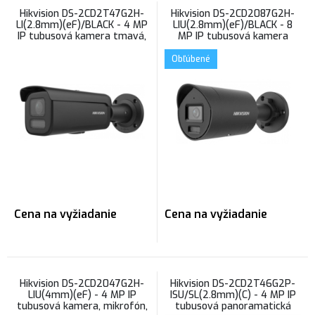
Hikvision DS-2CD2T47G2H-
Hikvision DS-2CD2087G2H-
LI(2.8mm)(eF)/BLACK - 4 MP
LIU(2.8mm)(eF)/BLACK - 8
IP tubusová kamera tmavá,
MP IP tubusová kamera
ColorVu s hybridným
tmavá, mikrofón, ColorVu s
prísvitom
hybridným prísvitom
Obľúbené
Cena na vyžiadanie
Cena na vyžiadanie
Hikvision DS-2CD2047G2H-
Hikvision DS-2CD2T46G2P-
LIU(4mm)(eF) - 4 MP IP
ISU/SL(2.8mm)(C) - 4 MP IP
tubusová kamera, mikrofón,
tubusová panoramatická