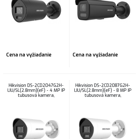
Cena na vyžiadanie
Cena na vyžiadanie
Hikvision DS-2CD2047G2H-
Hikvision DS-2CD2087G2H-
LIU/SL(2.8mm)(eF) - 4 MP IP
LIU/SL(2.8mm)(eF) - 8 MP IP
tubusová kamera,
tubusová kamera,
mikrofón/reproduktor,
mikrofón/reproduktor,
ColorVu s hybridným
ColorVu s hybridným
prísvitom
prísvitom