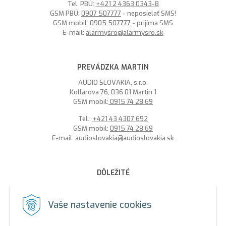
Tel. PBÚ:
+421 2 4363 0343-8
GSM PBÚ:
0907 507777
- neposielať SMS!
GSM mobil:
0905 507777
- prijíma SMS
E-mail:
alarmysro@alarmysro.sk
PREVÁDZKA MARTIN
AUDIO SLOVAKIA, s.r.o.
Kollárova 76, 036 01 Martin 1
GSM mobil:
0915 74 28 69
Tel.:
+421 43 4307 692
GSM mobil:
0915 74 28 69
E-mail:
audioslovakia@audioslovakia.sk
DÔLEŽITÉ
MOŽNOSŤ PLATBY PLATOBNOU KARTOU - LEN V ALARMY s.r.o.
V BRATISLAVE
Vaše nastavenie cookies
Sme členmi spoločenstva SEWA, zabezpečujeme likvidáciu
elektroodpadu a použitých akumulátorov. Recyklačné poplatky