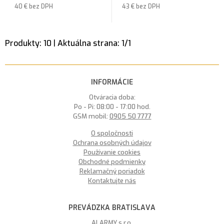
40 €
bez DPH
43 €
bez DPH
Produkty:
10
| Aktuálna strana:
1
/
1
INFORMÁCIE
Otváracia doba:
Po - Pi: 08:00 - 17:00 hod.
GSM mobil:
0905 50 7777
O spoločnosti
Ochrana osobných údajov
Používanie cookies
Obchodné podmienky
Reklamačný poriadok
Kontaktujte nás
PREVÁDZKA BRATISLAVA
ALARMY s.r.o.