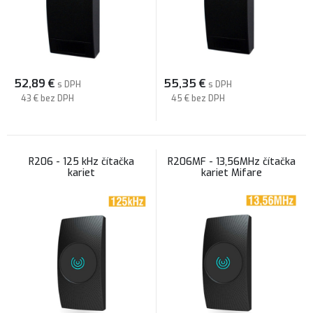
52,89
€
55,35
€
s DPH
s DPH
43 €
bez DPH
45 €
bez DPH
R206 - 125 kHz čítačka
R206MF - 13,56MHz čítačka
kariet
kariet Mifare