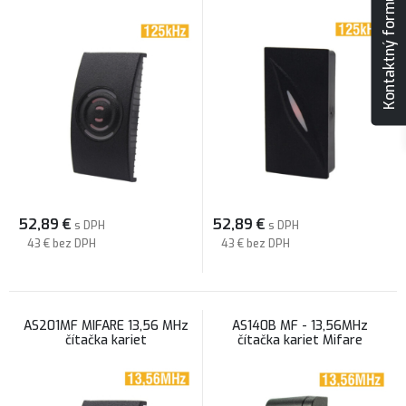
Kontaktný formulár
52,89
€
52,89
€
s DPH
s DPH
43 €
bez DPH
43 €
bez DPH
AS201MF MIFARE 13,56 MHz
AS140B MF - 13,56MHz
čítačka kariet
čítačka kariet Mifare