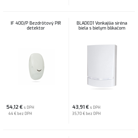
IF 400/P Bezdrôtový PIR
BLADE01 Vonkajšia siréna
detektor
biela s bielym blikačom
54,12
€
43,91
€
s DPH
s DPH
44 €
bez DPH
35,70 €
bez DPH