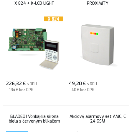
X 824 + K-LCD LIGHT
PROXIMITY
226,32
€
49,20
€
s DPH
s DPH
184 €
bez DPH
40 €
bez DPH
BLADE01 Vonkajšia siréna
Akciový alarmový set AMC, C
biela s červeným blikačom
24 GSM