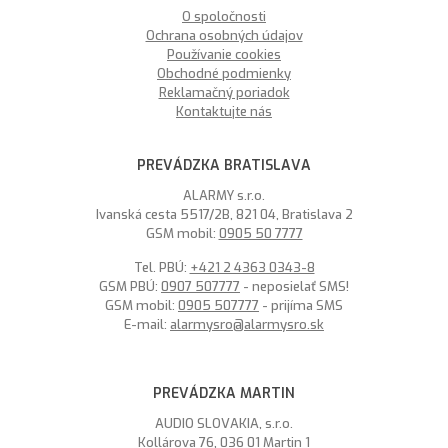
O spoločnosti
Ochrana osobných údajov
Používanie cookies
Obchodné podmienky
Reklamačný poriadok
Kontaktujte nás
PREVÁDZKA BRATISLAVA
ALARMY s.r.o.
Ivanská cesta 5517/2B, 821 04, Bratislava 2
GSM mobil:
0905 50 7777
Tel. PBÚ:
+421 2 4363 0343-8
GSM PBÚ:
0907 507777
- neposielať SMS!
GSM mobil:
0905 507777
- prijíma SMS
E-mail:
alarmysro@alarmysro.sk
PREVÁDZKA MARTIN
AUDIO SLOVAKIA, s.r.o.
Kollárova 76, 036 01 Martin 1