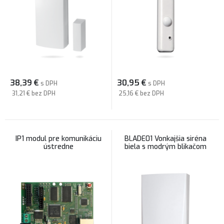
38,39
€
30,95
€
s DPH
s DPH
31,21 €
bez DPH
25,16 €
bez DPH
IP1 modul pre komunikáciu
BLADE01 Vonkajšia siréna
ústredne
biela s modrým blikačom