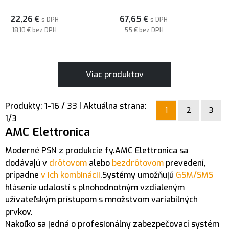
22,26
€
67,65
€
s DPH
s DPH
18,10 €
bez DPH
55 €
bez DPH
Viac produktov
Produkty:
1
-
16
/
33
| Aktuálna strana:
1
2
3
1
/
3
AMC Elettronica
Moderné PSN z produkcie fy.AMC Elettronica sa
dodávajú v
drôtovom
alebo
bezdrôtovom
prevedení,
prípadne
v ich kombinácii
.Systémy umožňujú
GSM/SMS
hlásenie udalostí s plnohodnotným vzdialeným
užívateľským prístupom s množstvom variabilných
prvkov.
Nakoľko sa jedná o profesionálny zabezpečovací systém