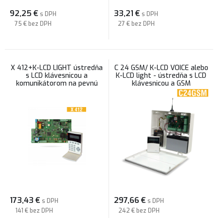
92,25
€
33,21
€
s DPH
s DPH
75 €
bez DPH
27 €
bez DPH
X 412+K-LCD LIGHT ústredňa
C 24 GSM/ K-LCD VOICE alebo
s LCD klávesnicou a
K-LCD light - ústredňa s LCD
komunikátorom na pevnú
klávesnicou a GSM
linku
komunikátorom
173,43
€
297,66
€
s DPH
s DPH
141 €
bez DPH
242 €
bez DPH