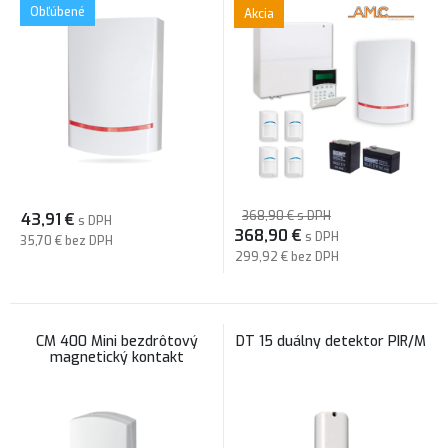
Obľúbené
Akcia
368,90 €
s DPH
43,91
€
s DPH
368,90
€
s DPH
35,70 €
bez DPH
299,92 €
bez DPH
CM 400 Mini bezdrôtový
DT 15 duálny detektor PIR/M
magnetický kontakt