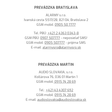
PREVÁDZKA BRATISLAVA
ALARMY s.r.o.
Ivanská cesta 5517/2B, 821 04, Bratislava 2
GSM mobil:
0905 50 7777
Tel. PBÚ:
+421 2 4363 0343-8
GSM PBÚ:
0907 507777
- neposielať SMS!
GSM mobil:
0905 507777
- prijíma SMS
E-mail:
alarmysro@alarmysro.sk
PREVÁDZKA MARTIN
AUDIO SLOVAKIA, s.r.o.
Kollárova 76, 036 01 Martin 1
GSM mobil:
0915 74 28 69
Tel.:
+421 43 4307 692
GSM mobil:
0915 74 28 69
E-mail:
audioslovakia@audioslovakia.sk