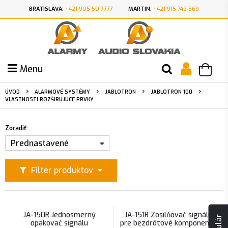
BRATISLAVA:
+421 905 50 7777
MARTIN:
+421 915 742 869
Menu
ÚVOD
ALARMOVÉ SYSTÉMY
JABLOTRON
JABLOTRON 100
VLASTNOSTI ROZŠIRUJÚCE PRVKY
Zoradiť:
Prednastavené
Filter produktov
JA-150R Jednosmerný
JA-151R Zosilňovač signálu
opakovač signálu
pre bezdrôtové komponenty