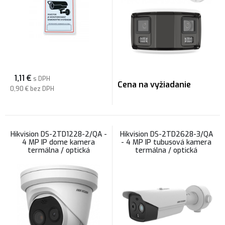
1,11
€
s DPH
Cena na vyžiadanie
0,90 €
bez DPH
Hikvision DS-2TD1228-2/QA -
Hikvision DS-2TD2628-3/QA
4 MP IP dome kamera
- 4 MP IP tubusová kamera
termálna / optická
termálna / optická