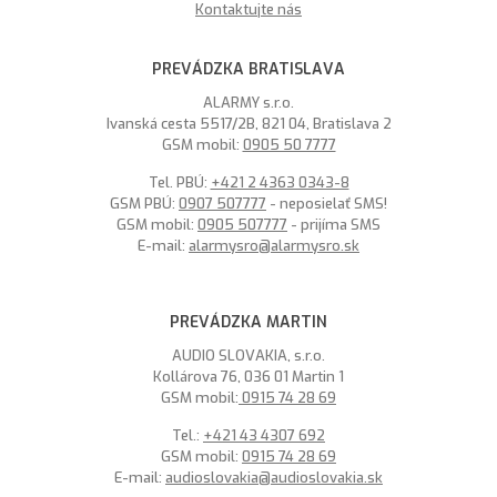
Kontaktujte nás
PREVÁDZKA BRATISLAVA
ALARMY s.r.o.
Ivanská cesta 5517/2B, 821 04, Bratislava 2
GSM mobil:
0905 50 7777
Tel. PBÚ:
+421 2 4363 0343-8
GSM PBÚ:
0907 507777
- neposielať SMS!
GSM mobil:
0905 507777
- prijíma SMS
E-mail:
alarmysro@alarmysro.sk
PREVÁDZKA MARTIN
AUDIO SLOVAKIA, s.r.o.
Kollárova 76, 036 01 Martin 1
GSM mobil:
0915 74 28 69
Tel.:
+421 43 4307 692
GSM mobil:
0915 74 28 69
E-mail:
audioslovakia@audioslovakia.sk