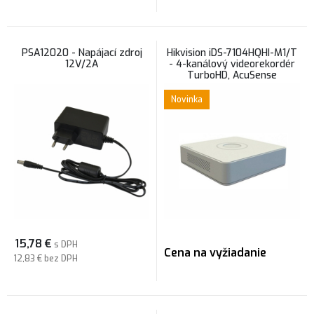
PSA12020 - Napájací zdroj
Hikvision iDS-7104HQHI-M1/T
12V/2A
- 4-kanálový videorekordér
TurboHD, AcuSense
Novinka
15,78
€
s DPH
Cena na vyžiadanie
12,83 €
bez DPH