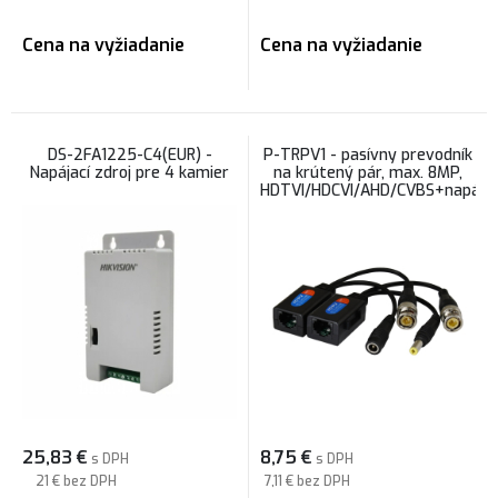
Cena na vyžiadanie
Cena na vyžiadanie
DS-2FA1225-C4(EUR) -
P-TRPV1 - pasívny prevodník
Napájací zdroj pre 4 kamier
na krútený pár, max. 8MP,
HDTVI/HDCVI/AHD/CVBS+napájan
25,83
€
8,75
€
s DPH
s DPH
21 €
bez DPH
7,11 €
bez DPH