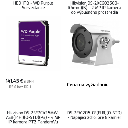
HDD 1TB - WD Purple
Hikvision DS-2XE6025G0-
Surveillance
I(4mm)(B) - 2 MP IP kamera
do výbušného prostredia
141,45
€
s DPH
Cena na vyžiadanie
115 €
bez DPH
Hikvision DS-2SE7C425MW-
DS-2FA1205-C8(EUR)(O-STD)
AEB(14F1)(O-STD)(P3) - 4 MP
- Napájací zdroj pre 8 kamier
IP kamera PTZ TandemVu
otočná, 2 x snímač