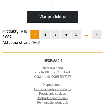
Viac produktov
Produkty:
1
-
16
…
1
2
3
4
5
>|
/
687
|
Aktuálna strana:
1
/
43
INFORMÁCIE
Otváracia doba:
Po - Pi: 08:00 - 17:00 hod.
GSM mobil:
0905 50 7777
O spoločnosti
Ochrana osobných údajov
Používanie cookies
Obchodné podmienky
Reklamačný poriadok