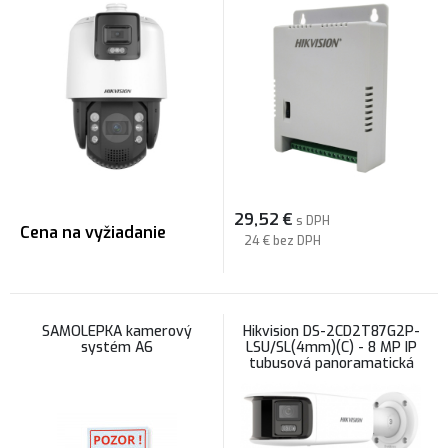
29,52
€
s DPH
Cena na vyžiadanie
24 €
bez DPH
SAMOLEPKA kamerový
Hikvision DS-2CD2T87G2P-
systém A6
LSU/SL(4mm)(C) - 8 MP IP
tubusová panoramatická
kamera, AcuSense, ColorVu