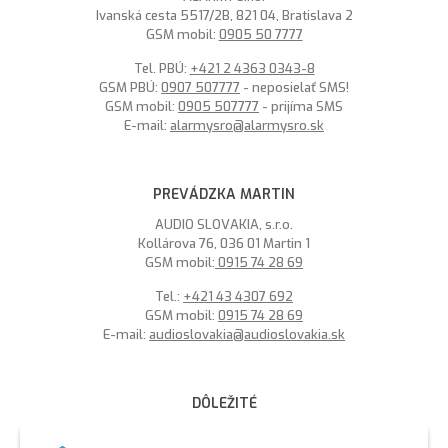
Ivanská cesta 5517/2B, 821 04, Bratislava 2
GSM mobil:
0905 50 7777
Tel. PBÚ:
+421 2 4363 0343-8
GSM PBÚ:
0907 507777
- neposielať SMS!
GSM mobil:
0905 507777
- prijíma SMS
E-mail:
alarmysro@alarmysro.sk
PREVÁDZKA MARTIN
AUDIO SLOVAKIA, s.r.o.
Kollárova 76, 036 01 Martin 1
GSM mobil:
0915 74 28 69
Tel.:
+421 43 4307 692
GSM mobil:
0915 74 28 69
E-mail:
audioslovakia@audioslovakia.sk
DÔLEŽITÉ
MOŽNOSŤ PLATBY PLATOBNOU KARTOU - LEN V ALARMY s.r.o.