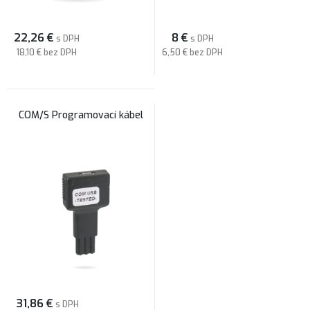
22,26
€
8
€
s DPH
s DPH
18,10 €
bez DPH
6,50 €
bez DPH
COM/S Programovací kábel
31,86
€
s DPH