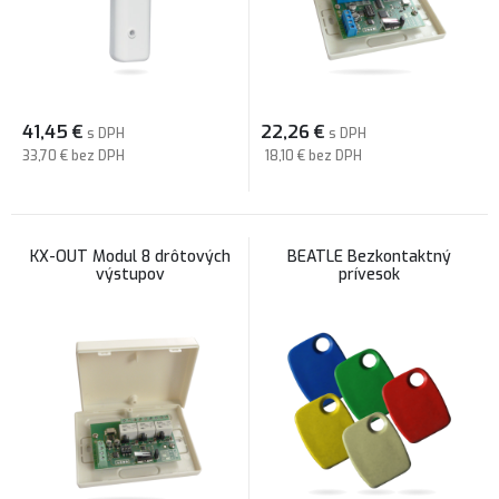
41,45
€
22,26
€
s DPH
s DPH
33,70 €
bez DPH
18,10 €
bez DPH
KX-OUT Modul 8 drôtových
BEATLE Bezkontaktný
výstupov
prívesok