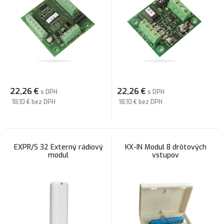
22,26
€
22,26
€
s DPH
s DPH
18,10 €
bez DPH
18,10 €
bez DPH
EXPR/S 32 Externý rádiový
KX-IN Modul 8 drôtových
modul
vstupov