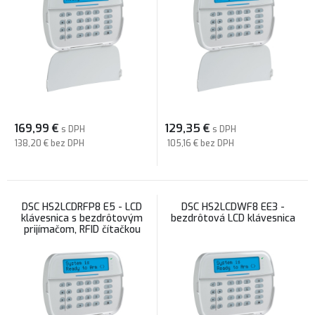
169,99
€
129,35
€
s DPH
s DPH
138,20 €
bez DPH
105,16 €
bez DPH
DSC HS2LCDRFP8 E5 - LCD
DSC HS2LCDWF8 EE3 -
klávesnica s bezdrôtovým
bezdrôtová LCD klávesnica
prijímačom, RFID čítačkou