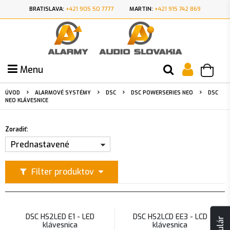
BRATISLAVA:
+421 905 50 7777
MARTIN:
+421 915 742 869
Menu
ÚVOD
ALARMOVÉ SYSTÉMY
DSC
DSC POWERSERIES NEO
DSC
NEO KLÁVESNICE
Zoradiť:
Prednastavené
Filter produktov
DSC HS2LED E1 - LED
DSC HS2LCD EE3 - LCD
klávesnica
klávesnica