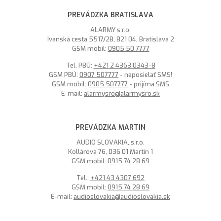
PREVÁDZKA BRATISLAVA
ALARMY s.r.o.
Ivanská cesta 5517/2B, 821 04, Bratislava 2
GSM mobil:
0905 50 7777
Tel. PBÚ:
+421 2 4363 0343-8
GSM PBÚ:
0907 507777
- neposielať SMS!
GSM mobil:
0905 507777
- prijíma SMS
E-mail:
alarmysro@alarmysro.sk
PREVÁDZKA MARTIN
AUDIO SLOVAKIA, s.r.o.
Kollárova 76, 036 01 Martin 1
GSM mobil:
0915 74 28 69
Tel.:
+421 43 4307 692
GSM mobil:
0915 74 28 69
E-mail:
audioslovakia@audioslovakia.sk