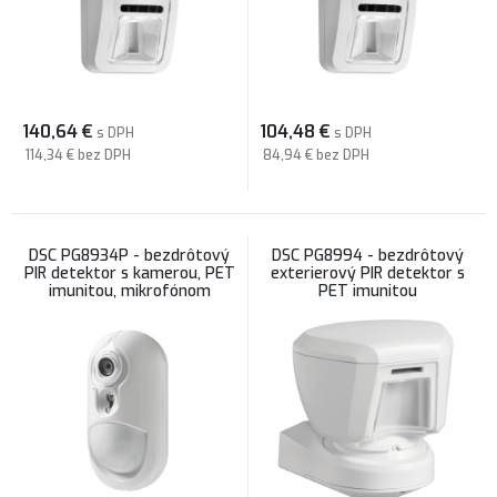
140,64
€
104,48
€
s DPH
s DPH
114,34 €
bez DPH
84,94 €
bez DPH
DSC PG8934P - bezdrôtový
DSC PG8994 - bezdrôtový
PIR detektor s kamerou, PET
exterierový PIR detektor s
imunitou, mikrofónom
PET imunitou