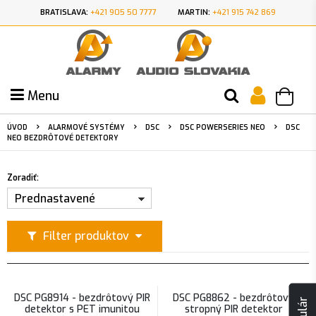
BRATISLAVA:
+421 905 50 7777
MARTIN:
+421 915 742 869
Menu
ÚVOD
ALARMOVÉ SYSTÉMY
DSC
DSC POWERSERIES NEO
DSC
NEO BEZDRÔTOVÉ DETEKTORY
Zoradiť:
Prednastavené
Filter produktov
DSC PG8914 - bezdrôtový PIR
DSC PG8862 - bezdrôtový
detektor s PET imunitou
stropný PIR detektor