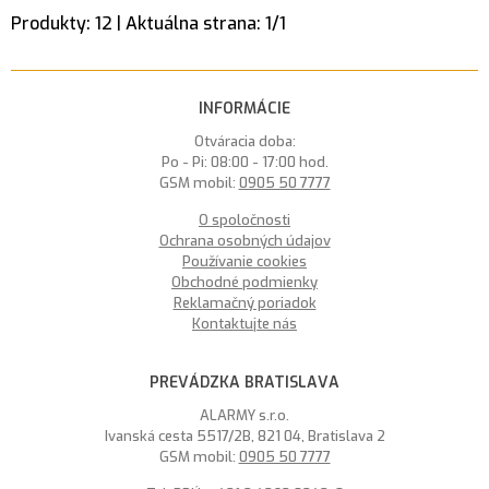
Produkty:
12
| Aktuálna strana:
1
/
1
INFORMÁCIE
Otváracia doba:
Po - Pi: 08:00 - 17:00 hod.
GSM mobil:
0905 50 7777
O spoločnosti
Ochrana osobných údajov
Používanie cookies
Obchodné podmienky
Reklamačný poriadok
Kontaktujte nás
PREVÁDZKA BRATISLAVA
ALARMY s.r.o.
Ivanská cesta 5517/2B, 821 04, Bratislava 2
GSM mobil:
0905 50 7777