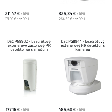
211,47
€
325,34
€
s DPH
s DPH
171,93 €
bez DPH
264,50 €
bez DPH
DSC PG8902 - bezdrôtový
DSC PG8944 - bezdrôtový
exterierový záclonový PIR
exterierový PIR detektor s
detektor so snímačom
kamerou
teploty a svetla
177,16
€
485,60
€
s DPH
s DPH