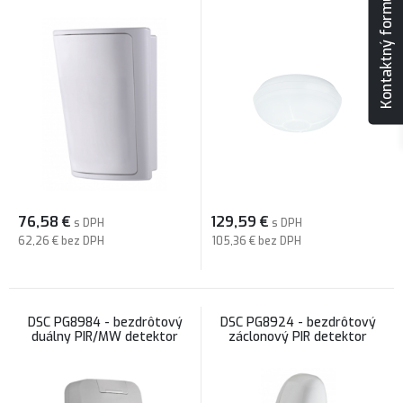
Kontaktný formulár
76,58
€
129,59
€
s DPH
s DPH
62,26 €
bez DPH
105,36 €
bez DPH
DSC PG8984 - bezdrôtový
DSC PG8924 - bezdrôtový
duálny PIR/MW detektor
záclonový PIR detektor