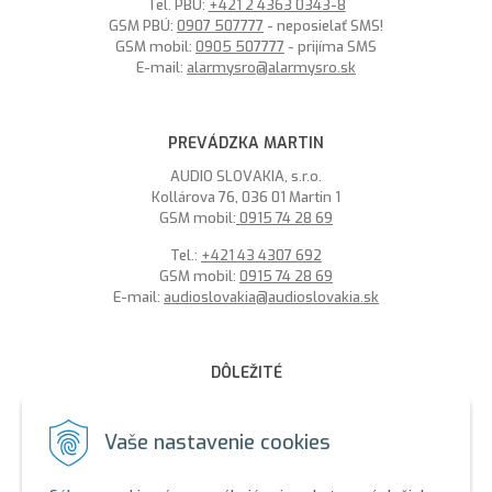
Tel. PBÚ:
+421 2 4363 0343-8
GSM PBÚ:
0907 507777
- neposielať SMS!
GSM mobil:
0905 507777
- prijíma SMS
E-mail:
alarmysro@alarmysro.sk
PREVÁDZKA MARTIN
AUDIO SLOVAKIA, s.r.o.
Kollárova 76, 036 01 Martin 1
GSM mobil:
0915 74 28 69
Tel.:
+421 43 4307 692
GSM mobil:
0915 74 28 69
E-mail:
audioslovakia@audioslovakia.sk
DÔLEŽITÉ
MOŽNOSŤ PLATBY PLATOBNOU KARTOU - LEN V ALARMY s.r.o.
V BRATISLAVE
Vaše nastavenie cookies
Sme členmi spoločenstva SEWA, zabezpečujeme likvidáciu
elektroodpadu a použitých akumulátorov. Recyklačné poplatky