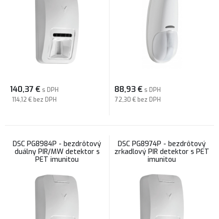
140,37
€
88,93
€
s DPH
s DPH
114,12 €
bez DPH
72,30 €
bez DPH
DSC PG8984P - bezdrôtový
DSC PG8974P - bezdrôtový
duálny PIR/MW detektor s
zrkadlový PIR detektor s PET
PET imunitou
imunitou