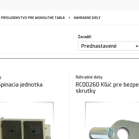
PRÍSLUŠENSTVO PRE MONOLITNÉ TABLÁ
NÁHRADNÉ DIELY
Zoradiť:
Prednastavené
y
Náhradné diely
pínacia jednotka
RC00260 Kľúč pre bezp
skrutky