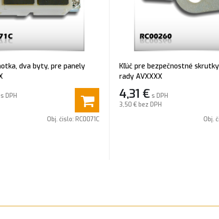
notka, dva byty, pre panely
Kľúč pre bezpečnostné skrutk
X
rady AVXXXX
4,31
€
s DPH
s DPH
3,50 €
bez DPH
Obj. čislo:
RC0071C
Obj. č