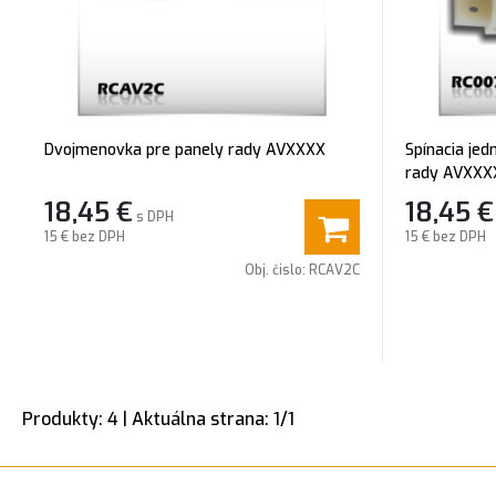
Dvojmenovka pre panely rady AVXXXX
Spínacia jed
rady AVXXX
18,45
€
18,45
€
s DPH
15 €
bez DPH
15 €
bez DPH
Obj. čislo:
RCAV2C
Produkty:
4
| Aktuálna strana:
1
/
1