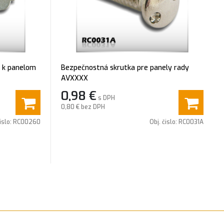
y k panelom
Bezpečnostná skrutka pre panely rady
AVXXXX
0,98
€
s DPH
0,80 €
bez DPH
islo:
RC00260
Obj. čislo:
RC0031A