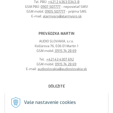
Tel. PBÚ:
+421 2 4363 0343-8
GSM PBÚ:
0907 507777
- neposielať SMS!
GSM mobil:
0905 507777
- prijíma SMS
E-mail:
alarmysro@alarmysro.sk
PREVÁDZKA MARTIN
AUDIO SLOVAKIA, s.r.o.
Kollárova 76, 036 01 Martin 1
GSM mobil:
0915 74 28 69
Tel.:
+421 43 4307 692
GSM mobil:
0915 74 28 69
E-mail:
audioslovakia@audioslovakia.sk
DÔLEŽITÉ
MOŽNOSŤ PLATBY PLATOBNOU KARTOU - LEN V ALARMY s.r.o.
V BRATISLAVE
Vaše nastavenie cookies
Sme členmi spoločenstva SEWA, zabezpečujeme likvidáciu
elektroodpadu a použitých akumulátorov. Recyklačné poplatky