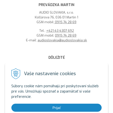
PREVÁDZKA MARTIN
AUDIO SLOVAKIA, s.r.o.
Kollárova 76, 036 01 Martin 1
GSM mobil:
0915 74 28 69
Tel.:
+421 43 4307 692
GSM mobil:
0915 74 28 69
E-mail:
audioslovakia@audioslovakia.sk
DÔLEŽITÉ
MOŽNOSŤ PLATBY PLATOBNOU KARTOU - LEN V ALARMY s.r.o.
V BRATISLAVE
Vaše nastavenie cookies
Sme členmi spoločenstva SEWA, zabezpečujeme likvidáciu
elektroodpadu a použitých akumulátorov. Recyklačné poplatky
Súbory cookie nám pomáhajú pri poskytovaní služieb
sú zahrnuté v cene produktov.
pre vás. Umožňujú spoznať a zapamätať si vaše
preferencie.
ALARMY s.r.o. Zelený certifikát
SEWA - ALARMY s.r.o.
SEWA - AUDIOSLOVAKIA s.r.o.
Prijať
SEWA: https://www.sewa.sk/