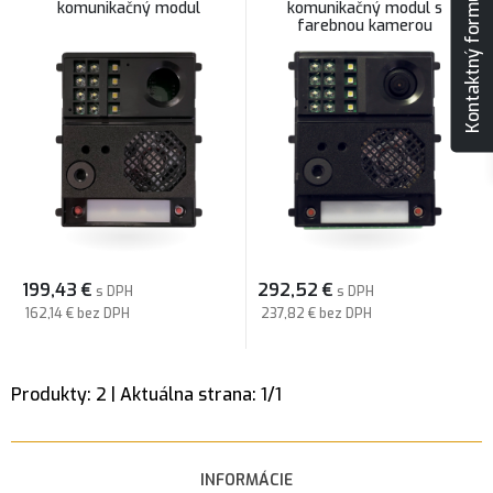
Kontaktný formulár
komunikačný modul
komunikačný modul s
farebnou kamerou
199,43
€
292,52
€
s DPH
s DPH
162,14 €
bez DPH
237,82 €
bez DPH
Produkty:
2
| Aktuálna strana:
1
/
1
INFORMÁCIE