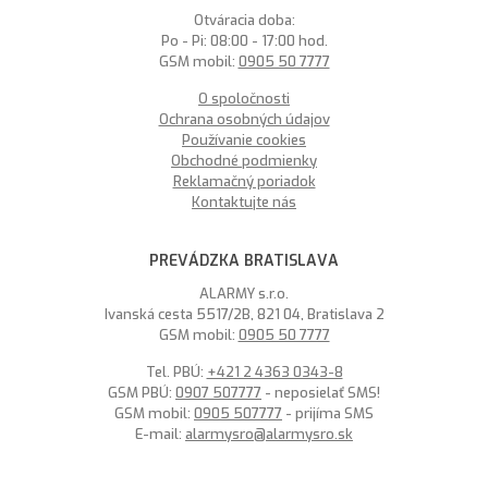
Otváracia doba:
Po - Pi: 08:00 - 17:00 hod.
GSM mobil:
0905 50 7777
O spoločnosti
Ochrana osobných údajov
Používanie cookies
Obchodné podmienky
Reklamačný poriadok
Kontaktujte nás
PREVÁDZKA BRATISLAVA
ALARMY s.r.o.
Ivanská cesta 5517/2B, 821 04, Bratislava 2
GSM mobil:
0905 50 7777
Tel. PBÚ:
+421 2 4363 0343-8
GSM PBÚ:
0907 507777
- neposielať SMS!
GSM mobil:
0905 507777
- prijíma SMS
E-mail:
alarmysro@alarmysro.sk