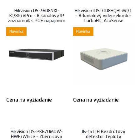
Hikvision DS-7608NXI-
Hikvision iDS-7108HQHI-M1/T
K1/8P/VPro - 8 kanálový IP
- 8-kanálový videorekordér
záznamník s POE napájaním
TurboHD, AcuSense
pre 8 kamier, AcuSeek
Novinka
Novinka
Cena na vyžiadanie
Cena na vyžiadanie
Hikvision DS-PK670MDW-
JB-151TH Bezdrôtový
HWE/White - Zbernicová
detektor teploty