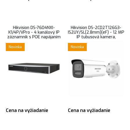
Hikvision DS-7604NXI-
Hikvision DS-2CD2T126G3-
K1/4P/VPro - 4 kanálový IP
IS2UY/SL(2.8mm)(eF) - 12 MP
záznamník s POE napájaním
IP tubusová kamera,
pre 4 kamery, AcuSeek
mikrofón/reproduktor,
AcuSense
Novinka
Novinka
Cena na vyžiadanie
Cena na vyžiadanie