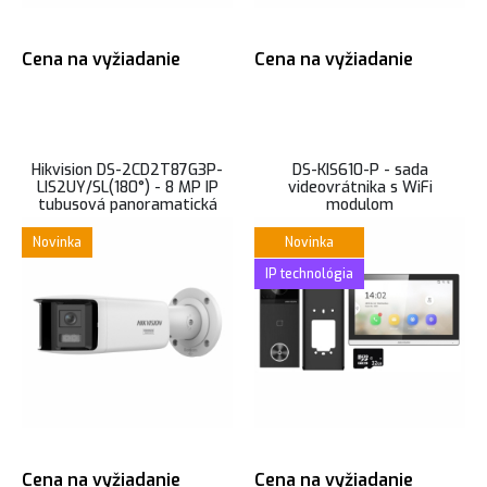
Cena na vyžiadanie
Cena na vyžiadanie
Hikvision DS-2CD2T87G3P-
DS-KIS610-P - sada
LIS2UY/SL(180°) - 8 MP IP
videovrátnika s WiFi
tubusová panoramatická
modulom
kamera, AcuSense, ColorVu s
hybridným prísvitom
Novinka
Novinka
IP technológia
Cena na vyžiadanie
Cena na vyžiadanie