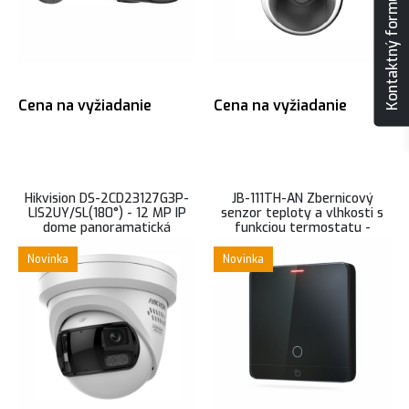
Kontaktný formulár
Cena na vyžiadanie
Cena na vyžiadanie
Hikvision DS-2CD23127G3P-
JB-111TH-AN Zbernicový
LIS2UY/SL(180°) - 12 MP IP
senzor teploty a vlhkosti s
dome panoramatická
funkciou termostatu -
kamera, AcuSense, ColorVu s
antracitový
hybridným prísvitom
Novinka
Novinka