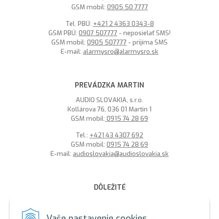
GSM mobil:
0905 50 7777
Tel. PBÚ:
+421 2 4363 0343-8
GSM PBÚ:
0907 507777
- neposielať SMS!
GSM mobil:
0905 507777
- prijíma SMS
E-mail:
alarmysro@alarmysro.sk
PREVÁDZKA MARTIN
AUDIO SLOVAKIA, s.r.o.
Kollárova 76, 036 01 Martin 1
GSM mobil:
0915 74 28 69
Tel.:
+421 43 4307 692
GSM mobil:
0915 74 28 69
E-mail:
audioslovakia@audioslovakia.sk
DÔLEŽITÉ
MOŽNOSŤ PLATBY PLATOBNOU KARTOU - LEN V ALARMY s.r.o.
V BRATISLAVE
Vaše nastavenie cookies