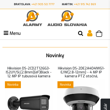
BRATISLAVA:
+421 905 50 7777
MARTIN:
+421 915 742 869
Menu
Novinky
Hikvision DS-2CD2T126G3-
Hikvision DS-2DE2A404IWG1-
IS2UY/SL(2.8mm)(eF)Black -
E/W(2.8-12mm) - 4 MP IP
12 MP IP tubusová kamera
kamera PTZ otočná,
tmavá,
mikrofón, reproduktor, WiFi
mikrofón/reproduktor,
Novinka
Novinka
AcuSense