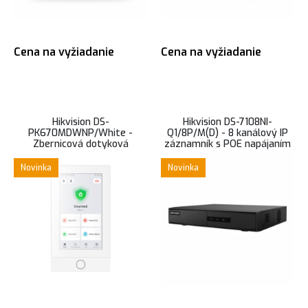
Cena na vyžiadanie
Cena na vyžiadanie
Hikvision DS-
Hikvision DS-7108NI-
PK670MDWNP/White -
Q1/8P/M(D) - 8 kanálový IP
Zbernicová dotyková
záznamník s POE napájaním
klávesnica AX HYBRID Pro,
pre 8 kamier
Čítačka kariet, biela
Novinka
Novinka