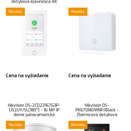
dotyková klávesnica AX
HYBRID Pro, Čítačka kariet,
biela
Novinka
Novinka
Cena na vyžiadanie
Cena na vyžiadanie
Hikvision DS-2CD23167G3P-
Hikvision DS-
LIS2UY/SL(180°) - 16 MP IP
PK670MDWNP/Black -
dome panoramatická
Zbernicová dotyková
kamera, AcuSense, ColorVu s
klávesnica AX HYBRID Pro,
hybridným prísvitom
Čítačka kariet, čierna
Novinka
Novinka