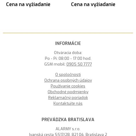
Cena na vyžiadanie
Cena na vyžiadanie
INFORMÁCIE
Otváracia doba:
Po - Pi: 08:00 - 17:00 hod.
GSM mobil:
0905 50 7777
O spoločnosti
Ochrana osobných údajov
Používanie cookies
Obchodné podmienky
Reklamačný poriadok
Kontaktujte nás
PREVÁDZKA BRATISLAVA
ALARMY s.r.o.
Ivanská cesta 5517/2B, 821 04, Bratislava 2