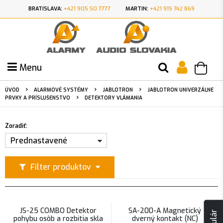
BRATISLAVA:
+421 905 50 7777
MARTIN:
+421 915 742 869
Menu
ÚVOD
ALARMOVÉ SYSTÉMY
JABLOTRON
JABLOTRON UNIVERZÁLNE
PRVKY A PRÍSLUŠENSTVO
DETEKTORY VLÁMANIA
Zoradiť:
Prednastavené
Filter produktov
JS-25 COMBO Detektor
SA-200-A Magnetický
pohybu osôb a rozbitia skla
dverný kontakt (NC)