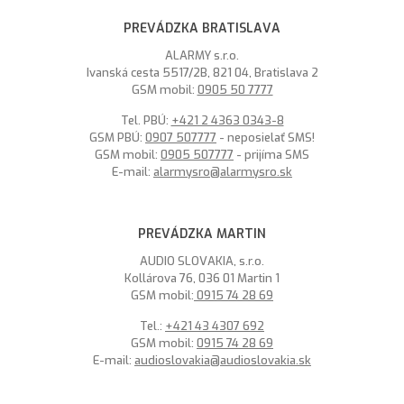
PREVÁDZKA BRATISLAVA
ALARMY s.r.o.
Ivanská cesta 5517/2B, 821 04, Bratislava 2
GSM mobil:
0905 50 7777
Tel. PBÚ:
+421 2 4363 0343-8
GSM PBÚ:
0907 507777
- neposielať SMS!
GSM mobil:
0905 507777
- prijíma SMS
E-mail:
alarmysro@alarmysro.sk
PREVÁDZKA MARTIN
AUDIO SLOVAKIA, s.r.o.
Kollárova 76, 036 01 Martin 1
GSM mobil:
0915 74 28 69
Tel.:
+421 43 4307 692
GSM mobil:
0915 74 28 69
E-mail:
audioslovakia@audioslovakia.sk