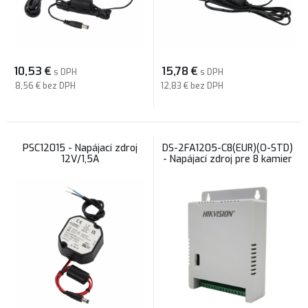
10,53
€
15,78
€
s DPH
s DPH
8,56 €
bez DPH
12,83 €
bez DPH
PSC12015 - Napájací zdroj
DS-2FA1205-C8(EUR)(O-STD)
12V/1,5A
- Napájací zdroj pre 8 kamier