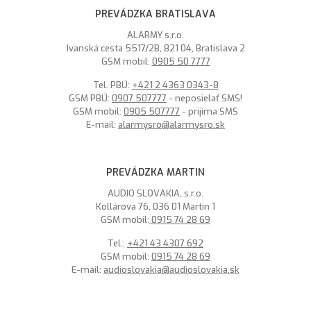
PREVÁDZKA BRATISLAVA
ALARMY s.r.o.
Ivanská cesta 5517/2B, 821 04, Bratislava 2
GSM mobil:
0905 50 7777
Tel. PBÚ:
+421 2 4363 0343-8
GSM PBÚ:
0907 507777
- neposielať SMS!
GSM mobil:
0905 507777
- prijíma SMS
E-mail:
alarmysro@alarmysro.sk
PREVÁDZKA MARTIN
AUDIO SLOVAKIA, s.r.o.
Kollárova 76, 036 01 Martin 1
GSM mobil:
0915 74 28 69
Tel.:
+421 43 4307 692
GSM mobil:
0915 74 28 69
E-mail:
audioslovakia@audioslovakia.sk