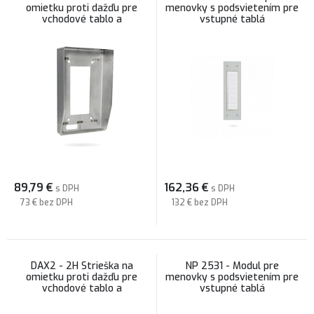
omietku proti dažďu pre
menovky s podsvietením pre
vchodové tablo a
vstupné tablá
menovkový modul Laskomex
INOX
89,79
€
162,36
€
s DPH
s DPH
73 €
bez DPH
132 €
bez DPH
DAX2 - 2H Strieška na
NP 2531 - Modul pre
omietku proti dažďu pre
menovky s podsvietením pre
vchodové tablo a
vstupné tablá
menovkový modul Laskomex
INOX