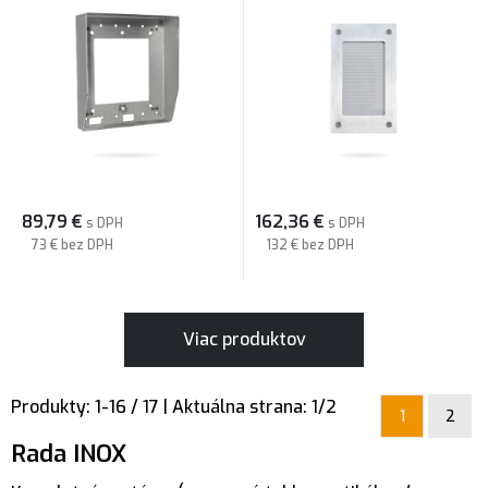
89,79
€
162,36
€
s DPH
s DPH
73 €
bez DPH
132 €
bez DPH
Viac produktov
Produkty:
1
-
16
/
17
| Aktuálna strana:
1
/
2
1
2
Rada INOX