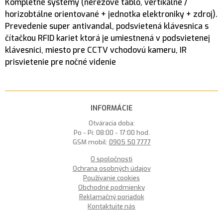
Kompletné systémy (nerezové tablo, vertikálne /
horizobtálne orientované + jednotka elektroniky + zdroj).
Prevedenie super antivandal, podsvietená klávesnica s
čítačkou RFID kariet ktorá je umiestnená v podsvietenej
klávesnici, miesto pre CCTV vchodovú kameru, IR
prisvietenie pre nočné videnie
INFORMÁCIE
Otváracia doba:
Po - Pi: 08:00 - 17:00 hod.
GSM mobil:
0905 50 7777
O spoločnosti
Ochrana osobných údajov
Používanie cookies
Obchodné podmienky
Reklamačný poriadok
Kontaktujte nás