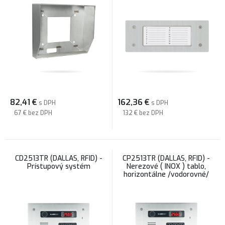
82,41
€
162,36
€
s DPH
s DPH
67 €
bez DPH
132 €
bez DPH
CD2513TR (DALLAS, RFID) -
CP2513TR (DALLAS, RFID) -
Prístupový systém
Nerezové ( INOX ) tablo,
horizontálne /vodorovné/
prevedenie