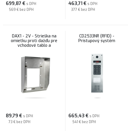
699,87
€
463,71
€
s DPH
s DPH
569 €
bez DPH
377 €
bez DPH
DAX1 - 2V - Strieška na
CD2533NR (RFID) -
omietku proti dažďu pre
Prístupový systém
vchodové tablo a
menovkový modul Laskomex
INOX
89,79
€
665,43
€
s DPH
s DPH
73 €
bez DPH
541 €
bez DPH