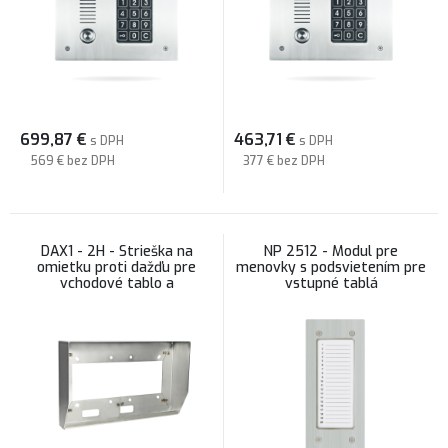
699,87
€
463,71
€
s DPH
s DPH
569 €
bez DPH
377 €
bez DPH
DAX1 - 2H - Strieška na
NP 2512 - Modul pre
omietku proti dažďu pre
menovky s podsvietením pre
vchodové tablo a
vstupné tablá
menovkový modul Laskomex
INOX