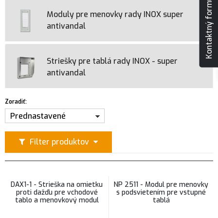
Kontaktný formulár
Moduly pre menovky rady INOX super
antivandal
Striešky pre tablá rady INOX - super
antivandal
Zoradiť:
Prednastavené
Filter produktov
DAX1-1 - Strieška na omietku
NP 2511 - Modul pre menovky
proti dažďu pre vchodové
s podsvietením pre vstupné
tablo a menovkový modul
tablá
Laskomex INOX