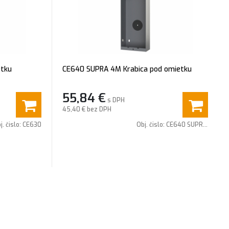
etku
CE640 SUPRA 4M Krabica pod omietku
55,84
€
s DPH
45,40 €
bez DPH
j. čislo:
CE630
Obj. čislo:
CE640 SUPRA 4M