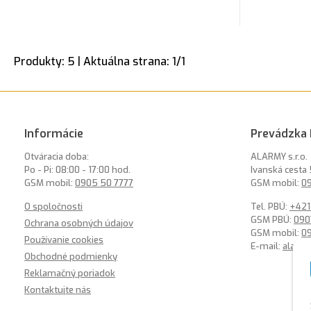
Produkty:
5
| Aktuálna strana:
1
/
1
Informácie
Prevádzka 
Otváracia doba:
ALARMY s.r.o.
Po - Pi: 08:00 - 17:00 hod.
Ivanská cesta 
GSM mobil:
0905 50 7777
GSM mobil:
09
O spoločnosti
Tel. PBÚ:
+421
GSM PBÚ:
090
Ochrana osobných údajov
GSM mobil:
0
Používanie cookies
E-mail:
alarm
Obchodné podmienky
Reklamačný poriadok
Kontaktujte nás