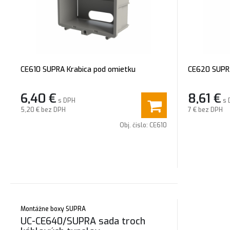
CE610 SUPRA Krabica pod omietku
CE620 SUPRA
6,40
€
8,61
€
s DPH
s 
5,20 €
bez DPH
7 €
bez DPH
Obj. čislo:
CE610
Montážne boxy SUPRA
UC-CE640/SUPRA sada troch