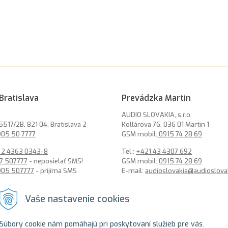
Bratislava
Prevádzka Martin
AUDIO SLOVAKIA, s.r.o.
5517/2B, 821 04, Bratislava 2
Kollárova 76, 036 01 Martin 1
05 50 7777
GSM mobil:
0915 74 28 69
 2 4363 0343-8
Tel.:
+421 43 4307 692
7 507777
- neposielať SMS!
GSM mobil:
0915 74 28 69
905 507777
- prijíma SMS
E-mail:
audioslovakia@audioslova
ysro@alarmysro.sk
Vaše nastavenie cookies
Súbory cookie nám pomáhajú pri poskytovaní služieb pre vás.