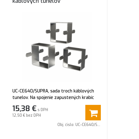
káblových tunelov
UC-CE640/SUPRA, sada troch káblových
tunelov. Na spojenie zapustených krabíc
CE640/SUPRA.
15,38
€
s DPH
12,50 €
bez DPH
Obj. čislo:
UC-CE640/SUPRA