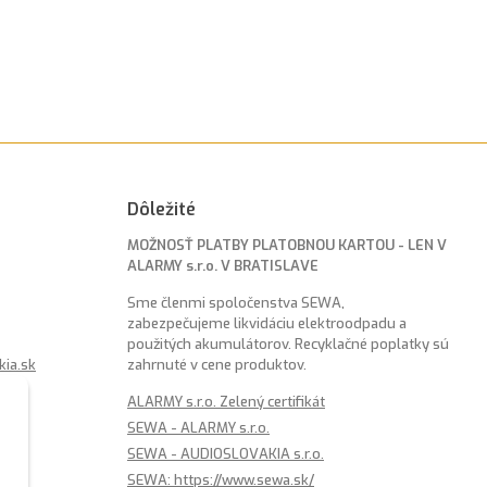
Dôležité
MOŽNOSŤ PLATBY PLATOBNOU KARTOU - LEN V
ALARMY s.r.o. V BRATISLAVE
Sme členmi spoločenstva SEWA,
zabezpečujeme likvidáciu elektroodpadu a
použitých akumulátorov. Recyklačné poplatky sú
kia.sk
zahrnuté v cene produktov.
ALARMY s.r.o. Zelený certifikát
SEWA - ALARMY s.r.o.
SEWA - AUDIOSLOVAKIA s.r.o.
SEWA: https://www.sewa.sk/