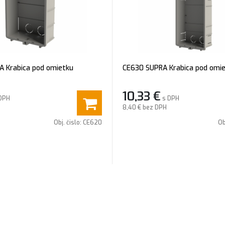
 Krabica pod omietku
CE630 SUPRA Krabica pod omi
10,33
€
DPH
s DPH
8,40 €
bez DPH
Obj. čislo:
CE620
Ob