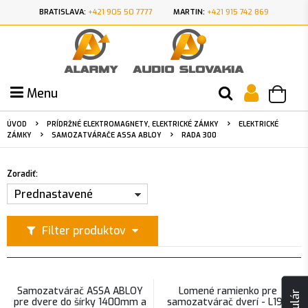
BRATISLAVA:
+421 905 50 7777
MARTIN:
+421 915 742 869
Menu
ÚVOD
PRÍDRŽNÉ ELEKTROMAGNETY, ELEKTRICKÉ ZÁMKY
ELEKTRICKÉ
ZÁMKY
SAMOZATVÁRAČE ASSA ABLOY
RADA 300
Zoradiť:
Prednastavené
Filter produktov
Samozatvárač ASSA ABLOY
Lomené ramienko pre
pre dvere do šírky 1400mm a
samozatvárač dverí - L190