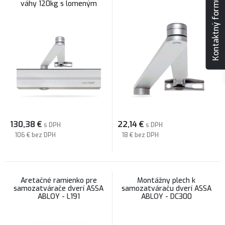
Kontaktný formulár
váhy 120kg s lomeným
ramenom - DC300
130,38
€
22,14
€
s DPH
s DPH
106 €
bez DPH
18 €
bez DPH
Aretačné ramienko pre
Montážny plech k
samozatvárače dverí ASSA
samozatváraču dverí ASSA
ABLOY - L191
ABLOY - DC300