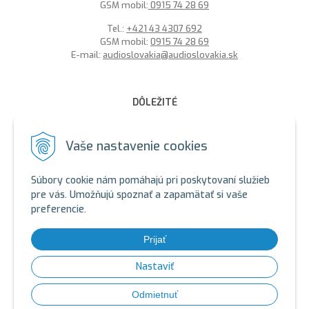
GSM mobil:
0915 74 28 69
Tel.:
+421 43 4307 692
GSM mobil:
0915 74 28 69
E-mail:
audioslovakia@audioslovakia.sk
DÔLEŽITÉ
MOŽNOSŤ PLATBY PLATOBNOU KARTOU - LEN V ALARMY s.r.o.
V BRATISLAVE
Vaše nastavenie cookies
Sme členmi spoločenstva SEWA, zabezpečujeme likvidáciu
elektroodpadu a použitých akumulátorov. Recyklačné poplatky
Súbory cookie nám pomáhajú pri poskytovaní služieb
sú zahrnuté v cene produktov.
pre vás. Umožňujú spoznať a zapamätať si vaše
preferencie.
ALARMY s.r.o. Zelený certifikát
SEWA - ALARMY s.r.o.
SEWA - AUDIOSLOVAKIA s.r.o.
Prijať
SEWA: https://www.sewa.sk/
Nastaviť
© 2026 Bezpečnostné systémy, Jablotron, Hikvision kamery,
Odmietnuť
vratniky, gsm, magnety •
tvorba eshopu cez UNIobchod
,