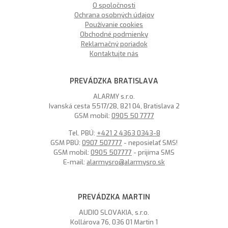
O spoločnosti
Ochrana osobných údajov
Používanie cookies
Obchodné podmienky
Reklamačný poriadok
Kontaktujte nás
PREVÁDZKA BRATISLAVA
ALARMY s.r.o.
Ivanská cesta 5517/2B, 821 04, Bratislava 2
GSM mobil:
0905 50 7777
Tel. PBÚ:
+421 2 4363 0343-8
GSM PBÚ:
0907 507777
- neposielať SMS!
GSM mobil:
0905 507777
- prijíma SMS
E-mail:
alarmysro@alarmysro.sk
PREVÁDZKA MARTIN
AUDIO SLOVAKIA, s.r.o.
Kollárova 76, 036 01 Martin 1