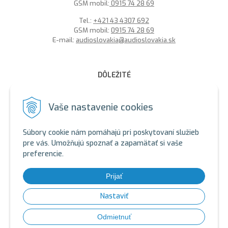
GSM mobil:
0915 74 28 69
Tel.:
+421 43 4307 692
GSM mobil:
0915 74 28 69
E-mail:
audioslovakia@audioslovakia.sk
DÔLEŽITÉ
MOŽNOSŤ PLATBY PLATOBNOU KARTOU - LEN V ALARMY s.r.o.
V BRATISLAVE
Vaše nastavenie cookies
Sme členmi spoločenstva SEWA, zabezpečujeme likvidáciu
elektroodpadu a použitých akumulátorov. Recyklačné poplatky
Súbory cookie nám pomáhajú pri poskytovaní služieb
sú zahrnuté v cene produktov.
pre vás. Umožňujú spoznať a zapamätať si vaše
preferencie.
ALARMY s.r.o. Zelený certifikát
SEWA - ALARMY s.r.o.
SEWA - AUDIOSLOVAKIA s.r.o.
Prijať
SEWA: https://www.sewa.sk/
Nastaviť
© 2026 Bezpečnostné systémy, Jablotron, Hikvision kamery,
Odmietnuť
vratniky, gsm, magnety •
tvorba eshopu cez UNIobchod
,