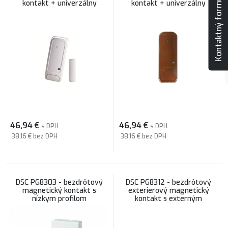
Kontaktný formulár
kontakt + univerzálny
kontakt + univerzálny
vysielač, biely
vysielač, hnedý
46,94
€
46,94
€
s DPH
s DPH
38,16 €
bez DPH
38,16 €
bez DPH
DSC PG8303 - bezdrôtový
DSC PG8312 - bezdrôtový
magnetický kontakt s
exterierový magnetický
nízkym profilom
kontakt s externým
vstupom