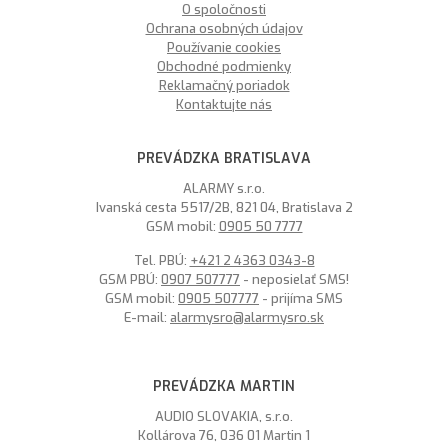
O spoločnosti
Ochrana osobných údajov
Používanie cookies
Obchodné podmienky
Reklamačný poriadok
Kontaktujte nás
PREVÁDZKA BRATISLAVA
ALARMY s.r.o.
Ivanská cesta 5517/2B, 821 04, Bratislava 2
GSM mobil:
0905 50 7777
Tel. PBÚ:
+421 2 4363 0343-8
GSM PBÚ:
0907 507777
- neposielať SMS!
GSM mobil:
0905 507777
- prijíma SMS
E-mail:
alarmysro@alarmysro.sk
PREVÁDZKA MARTIN
AUDIO SLOVAKIA, s.r.o.
Kollárova 76, 036 01 Martin 1