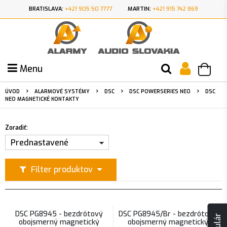
BRATISLAVA:
+421 905 50 7777
MARTIN:
+421 915 742 869
Menu
ÚVOD
ALARMOVÉ SYSTÉMY
DSC
DSC POWERSERIES NEO
DSC
NEO MAGNETICKÉ KONTAKTY
Zoradiť:
Prednastavené
Filter produktov
DSC PG8945 - bezdrôtový
DSC PG8945/Br - bezdrôtový
obojsmerný magnetický
obojsmerný magnetický