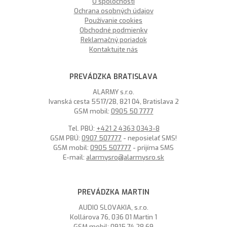
O spoločnosti
Ochrana osobných údajov
Používanie cookies
Obchodné podmienky
Reklamačný poriadok
Kontaktujte nás
PREVÁDZKA BRATISLAVA
ALARMY s.r.o.
Ivanská cesta 5517/2B, 821 04, Bratislava 2
GSM mobil:
0905 50 7777
Tel. PBÚ:
+421 2 4363 0343-8
GSM PBÚ:
0907 507777
- neposielať SMS!
GSM mobil:
0905 507777
- prijíma SMS
E-mail:
alarmysro@alarmysro.sk
PREVÁDZKA MARTIN
AUDIO SLOVAKIA, s.r.o.
Kollárova 76, 036 01 Martin 1
GSM mobil:
0915 74 28 69