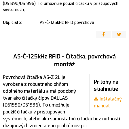
(DS1990/DS1996). To umožňuje použiť čítačku v prístupových
systémoch,...
Obj. čislo:
AS-Č-125kHz RFID povrchová
AS-Č-125kHz RFID - Čítačka, povrchová
montáž
Povrchová čítačka AS-Z 2L je
Prílohy na
vyrobená z robustného ohňom
stiahnutie
odolného materiálu a má podobný
tvar ako čítačky čipov DALLAS
Inštalačný
(DS1990/DS1996). To umožňuje
manuál
použiť čítačku v prístupových
systémoch, alebo ako samostatnú čítačku bez nutnosti
dizajnových zmien alebo problémov pri