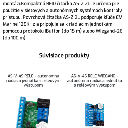
montáži.Kompaktná RFID čítačka AS-Z 2L je určená pre
použitie v sieťových a autonómnych systémoch kontroly
prístupu. Povrchová čítačka AS-Z 2L podporuje kľúče EM
Marine 125KHz a pripojuje sa k riadiacim jednotkám
pomocou protokolu iButton (do 15 m) alebo Wiegand-26
(do 100 m).
Súvisiace produkty
AS-V-4S RELE - autonómna
AS-V-4S RELE WIEGANG -
riadiaca jednotka s reléovým
autonómna riadiaca jednotka
výstupom
s reléovým výstupom