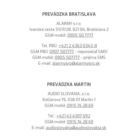
PREVÁDZKA BRATISLAVA
ALARMY s.r.o.
Ivanská cesta 5517/2B, 821 04, Bratislava 2
GSM mobil:
0905 50 7777
Tel. PBÚ:
+421 2 4363 0343-8
GSM PBÚ:
0907 507777
- neposielať SMS!
GSM mobil:
0905 507777
- prijíma SMS
E-mail:
alarmysro@alarmysro.sk
PREVÁDZKA MARTIN
AUDIO SLOVAKIA, s.r.o.
Kollárova 76, 036 01 Martin 1
GSM mobil:
0915 74 28 69
Tel.:
+421 43 4307 692
GSM mobil:
0915 74 28 69
E-mail:
audioslovakia@audioslovakia.sk