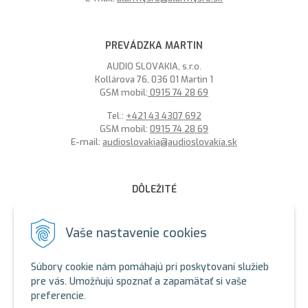
PREVÁDZKA MARTIN
AUDIO SLOVAKIA, s.r.o.
Kollárova 76, 036 01 Martin 1
GSM mobil:
0915 74 28 69
Tel.:
+421 43 4307 692
GSM mobil:
0915 74 28 69
E-mail:
audioslovakia@audioslovakia.sk
DÔLEŽITÉ
MOŽNOSŤ PLATBY PLATOBNOU KARTOU - LEN V ALARMY s.r.o.
V BRATISLAVE
Vaše nastavenie cookies
Sme členmi spoločenstva SEWA, zabezpečujeme likvidáciu
elektroodpadu a použitých akumulátorov. Recyklačné poplatky
Súbory cookie nám pomáhajú pri poskytovaní služieb
sú zahrnuté v cene produktov.
pre vás. Umožňujú spoznať a zapamätať si vaše
preferencie.
ALARMY s.r.o. Zelený certifikát