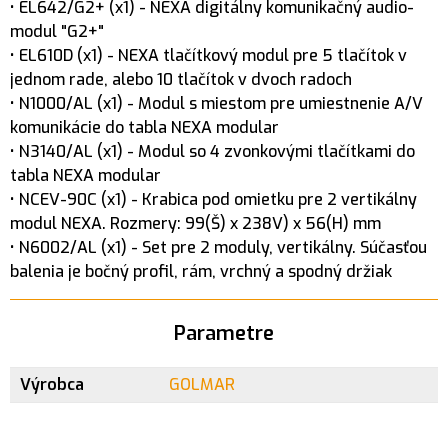
• EL642/G2+ (x1) - NEXA digitálny komunikačný audio-
modul "G2+"
• EL610D (x1) - NEXA tlačítkový modul pre 5 tlačítok v
jednom rade, alebo 10 tlačítok v dvoch radoch
• N1000/AL (x1) - Modul s miestom pre umiestnenie A/V
komunikácie do tabla NEXA modular
• N3140/AL (x1) - Modul so 4 zvonkovými tlačítkami do
tabla NEXA modular
• NCEV-90C (x1) - Krabica pod omietku pre 2 vertikálny
modul NEXA. Rozmery: 99(Š) x 238V) x 56(H) mm
• N6002/AL (x1) - Set pre 2 moduly, vertikálny. Súčasťou
balenia je bočný profil, rám, vrchný a spodný držiak
Parametre
Výrobca
GOLMAR