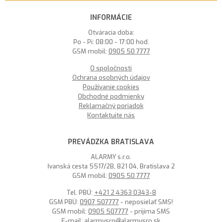
INFORMÁCIE
Otváracia doba:
Po - Pi: 08:00 - 17:00 hod.
GSM mobil:
0905 50 7777
O spoločnosti
Ochrana osobných údajov
Používanie cookies
Obchodné podmienky
Reklamačný poriadok
Kontaktujte nás
PREVÁDZKA BRATISLAVA
ALARMY s.r.o.
Ivanská cesta 5517/2B, 821 04, Bratislava 2
GSM mobil:
0905 50 7777
Tel. PBÚ:
+421 2 4363 0343-8
GSM PBÚ:
0907 507777
- neposielať SMS!
GSM mobil:
0905 507777
- prijíma SMS
E-mail:
alarmysro@alarmysro.sk