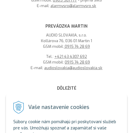
GSM mobil:
0905 507777
- prijíma SMS
E-mail:
alarmysro@alarmysro.sk
PREVÁDZKA MARTIN
AUDIO SLOVAKIA, s.r.o.
Kollárova 76, 036 01 Martin 1
GSM mobil:
0915 74 28 69
Tel.:
+421 43 4307 692
GSM mobil:
0915 74 28 69
E-mail:
audioslovakia@audioslovakia.sk
DÔLEŽITÉ
MOŽNOSŤ PLATBY PLATOBNOU KARTOU - LEN V ALARMY s.r.o.
V BRATISLAVE
Vaše nastavenie cookies
Sme členmi spoločenstva SEWA, zabezpečujeme likvidáciu
elektroodpadu a použitých akumulátorov. Recyklačné poplatky
Súbory cookie nám pomáhajú pri poskytovaní služieb
sú zahrnuté v cene produktov.
pre vás. Umožňujú spoznať a zapamätať si vaše