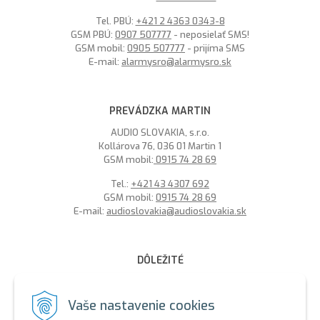
Tel. PBÚ:
+421 2 4363 0343-8
GSM PBÚ:
0907 507777
- neposielať SMS!
GSM mobil:
0905 507777
- prijíma SMS
E-mail:
alarmysro@alarmysro.sk
PREVÁDZKA MARTIN
AUDIO SLOVAKIA, s.r.o.
Kollárova 76, 036 01 Martin 1
GSM mobil:
0915 74 28 69
Tel.:
+421 43 4307 692
GSM mobil:
0915 74 28 69
E-mail:
audioslovakia@audioslovakia.sk
DÔLEŽITÉ
MOŽNOSŤ PLATBY PLATOBNOU KARTOU - LEN V ALARMY s.r.o.
V BRATISLAVE
Vaše nastavenie cookies
Sme členmi spoločenstva SEWA, zabezpečujeme likvidáciu