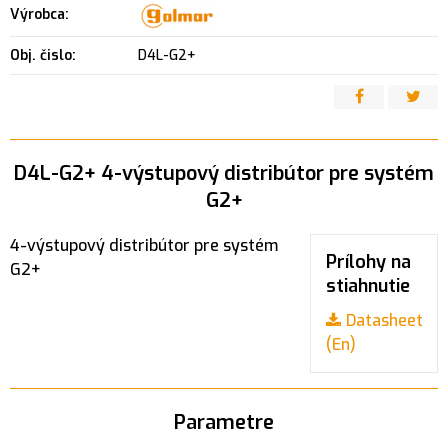
Výrobca:
Obj. čislo:
D4L-G2+
D4L-G2+ 4-výstupový distribútor pre systém
G2+
4-výstupový distribútor pre systém
Prílohy na
G2+
stiahnutie
Datasheet
(En)
Parametre