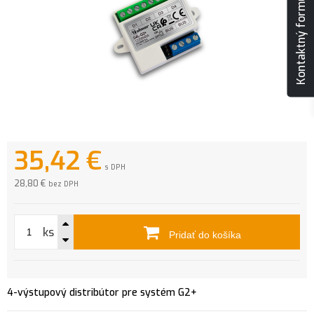
Kontaktný formulár
35,42
€
s DPH
28,80 €
bez DPH
ks
Pridať do košíka
4-výstupový distribútor pre systém G2+