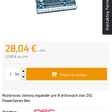
Kontaktný formulár
28,04
€
s DPH
22,80 €
bez DPH
ks
Pridať do košíka
Rozširovací zónový expandér pre 8 drôtových zón, DSC
PowerSeries Neo