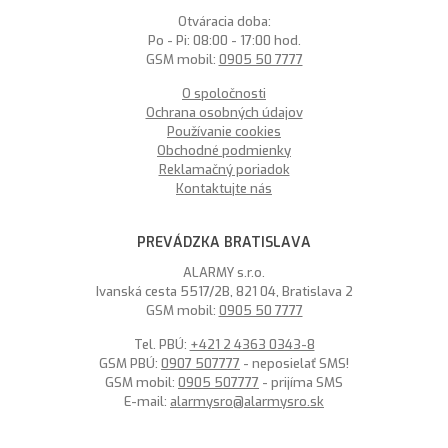
Otváracia doba:
Po - Pi: 08:00 - 17:00 hod.
GSM mobil:
0905 50 7777
O spoločnosti
Ochrana osobných údajov
Používanie cookies
Obchodné podmienky
Reklamačný poriadok
Kontaktujte nás
PREVÁDZKA BRATISLAVA
ALARMY s.r.o.
Ivanská cesta 5517/2B, 821 04, Bratislava 2
GSM mobil:
0905 50 7777
Tel. PBÚ:
+421 2 4363 0343-8
GSM PBÚ:
0907 507777
- neposielať SMS!
GSM mobil:
0905 507777
- prijíma SMS
E-mail:
alarmysro@alarmysro.sk