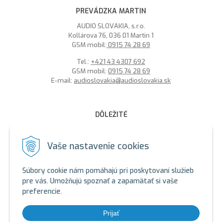
PREVÁDZKA MARTIN
AUDIO SLOVAKIA, s.r.o.
Kollárova 76, 036 01 Martin 1
GSM mobil:
0915 74 28 69
Tel.:
+421 43 4307 692
GSM mobil:
0915 74 28 69
E-mail:
audioslovakia@audioslovakia.sk
DÔLEŽITÉ
MOŽNOSŤ PLATBY PLATOBNOU KARTOU - LEN V ALARMY s.r.o.
V BRATISLAVE
Vaše nastavenie cookies
Sme členmi spoločenstva SEWA, zabezpečujeme likvidáciu
elektroodpadu a použitých akumulátorov. Recyklačné poplatky
Súbory cookie nám pomáhajú pri poskytovaní služieb
sú zahrnuté v cene produktov.
pre vás. Umožňujú spoznať a zapamätať si vaše
preferencie.
ALARMY s.r.o. Zelený certifikát
SEWA - ALARMY s.r.o.
SEWA - AUDIOSLOVAKIA s.r.o.
Prijať
SEWA: https://www.sewa.sk/