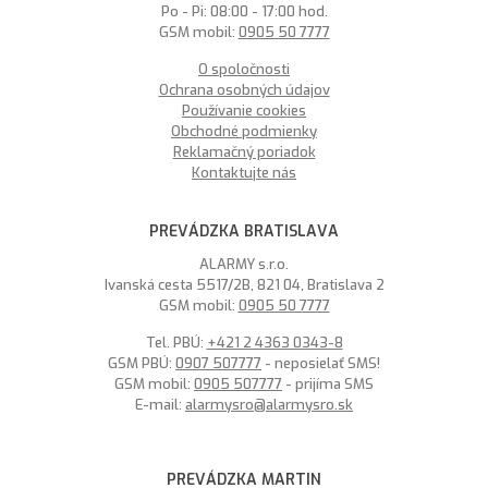
Po - Pi: 08:00 - 17:00 hod.
GSM mobil:
0905 50 7777
O spoločnosti
Ochrana osobných údajov
Používanie cookies
Obchodné podmienky
Reklamačný poriadok
Kontaktujte nás
PREVÁDZKA BRATISLAVA
ALARMY s.r.o.
Ivanská cesta 5517/2B, 821 04, Bratislava 2
GSM mobil:
0905 50 7777
Tel. PBÚ:
+421 2 4363 0343-8
GSM PBÚ:
0907 507777
- neposielať SMS!
GSM mobil:
0905 507777
- prijíma SMS
E-mail:
alarmysro@alarmysro.sk
PREVÁDZKA MARTIN