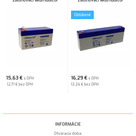
zálohovací akumulátor
zálohovací akumulátor
Obľúbené
15,63
€
16,29
€
s DPH
s DPH
12,71 €
bez DPH
13,24 €
bez DPH
INFORMÁCIE
Otváracia doba: