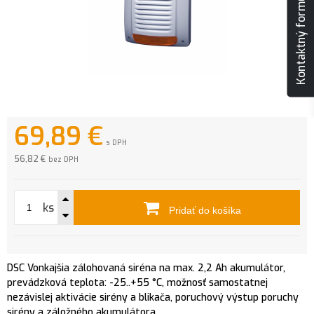
Kontaktný formulár
69,89
€
s DPH
56,82 €
bez DPH
ks
Pridať do košíka
DSC Vonkajšia zálohovaná siréna na max. 2,2 Ah akumulátor,
prevádzková teplota: -25..+55 °C, možnosť samostatnej
nezávislej aktivácie sirény a blikača, poruchový výstup poruchy
sirény a záložného akumulátora