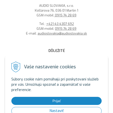
AUDIO SLOVAKIA, s.r.o.
Kollárova 76, 036 01 Martin 1
GSM mobil:
0915 74 28 69
Tel.:
+421 43 4307 692
GSM mobil:
0915 74 28 69
E-mail:
audioslovakia@audioslovakia.sk
DÔLEŽITÉ
MOŽNOSŤ PLATBY PLATOBNOU KARTOU - LEN V ALARMY s.r.o.
V BRATISLAVE
Vaše nastavenie cookies
Sme členmi spoločenstva SEWA, zabezpečujeme likvidáciu
elektroodpadu a použitých akumulátorov. Recyklačné poplatky
Súbory cookie nám pomáhajú pri poskytovaní služieb
sú zahrnuté v cene produktov.
pre vás. Umožňujú spoznať a zapamätať si vaše
preferencie.
ALARMY s.r.o. Zelený certifikát
SEWA - ALARMY s.r.o.
SEWA - AUDIOSLOVAKIA s.r.o.
Prijať
SEWA: https://www.sewa.sk/
Nastaviť