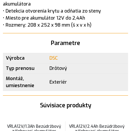
akumulátora
• Detekcia otvorenia krytu a odňatia zo steny
• Miesto pre akumulátor 12V do 2,4Ah
• Rozmery: 208 x 252 x 98 mm (š x v x h)
Parametre
Výrobca
DSC
Typ prenosu
Drôtový
Montáž,
Exteriér
umiestnenie
Súvisiace produkty
VRLA12V/1.3Ah Bezúdržbový
VRLA12V/2.4Ah Bezúdržbový