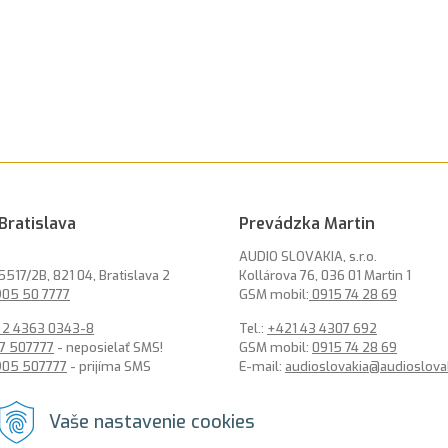
Bratislava
Prevádzka Martin
AUDIO SLOVAKIA, s.r.o.
5517/2B, 821 04, Bratislava 2
Kollárova 76, 036 01 Martin 1
05 50 7777
GSM mobil:
0915 74 28 69
 2 4363 0343-8
Tel.:
+421 43 4307 692
7 507777
- neposielať SMS!
GSM mobil:
0915 74 28 69
905 507777
- prijíma SMS
E-mail:
audioslovakia@audioslova
ysro@alarmysro.sk
Vaše nastavenie cookies