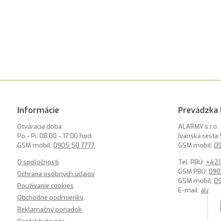
Informácie
Prevádzka 
Otváracia doba:
ALARMY s.r.o.
Po - Pi: 08:00 - 17:00 hod.
Ivanská cesta 
GSM mobil:
0905 50 7777
GSM mobil:
09
O spoločnosti
Tel. PBÚ:
+421
GSM PBÚ:
090
Ochrana osobných údajov
GSM mobil:
0
Používanie cookies
E-mail:
alarm
Obchodné podmienky
Reklamačný poriadok