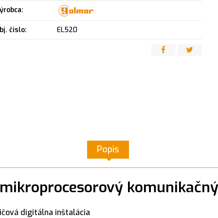
ýrobca:
bj. čislo:
EL520
Popis
mikroprocesorový komunikačn
ová digitálna inštalácia