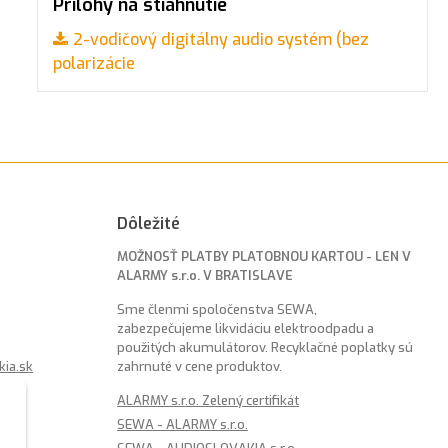
Prílohy na stiahnutie
2-vodičový digitálny audio systém (bez
polarizácie
Dôležité
MOŽNOSŤ PLATBY PLATOBNOU KARTOU - LEN V
ALARMY s.r.o. V BRATISLAVE
Sme členmi spoločenstva SEWA,
zabezpečujeme likvidáciu elektroodpadu a
použitých akumulátorov. Recyklačné poplatky sú
kia.sk
zahrnuté v cene produktov.
ALARMY s.r.o. Zelený certifikát
SEWA - ALARMY s.r.o.