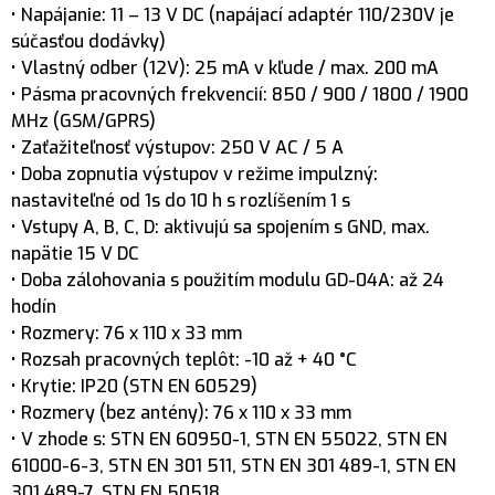
• Napájanie: 11 – 13 V DC (napájací adaptér 110/230V je
súčasťou dodávky)
• Vlastný odber (12V): 25 mA v kľude / max. 200 mA
• Pásma pracovných frekvencií: 850 / 900 / 1800 / 1900
MHz (GSM/GPRS)
• Zaťažiteľnosť výstupov: 250 V AC / 5 A
• Doba zopnutia výstupov v režime impulzný:
nastaviteľné od 1s do 10 h s rozlíšením 1 s
• Vstupy A, B, C, D: aktivujú sa spojením s GND, max.
napätie 15 V DC
• Doba zálohovania s použitím modulu GD-04A: až 24
hodín
• Rozmery: 76 x 110 x 33 mm
• Rozsah pracovných teplôt: -10 až + 40 °C
• Krytie: IP20 (STN EN 60529)
• Rozmery (bez antény): 76 x 110 x 33 mm
• V zhode s: STN EN 60950-1, STN EN 55022, STN EN
61000-6-3, STN EN 301 511, STN EN 301 489-1, STN EN
301 489-7, STN EN 50518