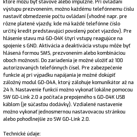
ktoré môžu byť stavové alebo impulzné. Pri ovládaní
výstupu prezvonením, možno každému telefónnemu číslu
nastaviť obmedzenie počtu ovládaní (vhodné napr. pre
rôzne platené vjazdy, kde má každé telefónne číslo
určitý kredit predstavujúci povolený počet vjazdov). Pre
hlásenie stavu má GD-04K štyri vstupy reagujúce na
spojenie s GND. Aktivácia a deaktivácia vstupu môže byť
hlásená formou SMS, prezvonením alebo kombináciou
oboch možností. Do zariadenia je možné uložiť až 100
autorizovaných telefónnych čísel. Pre zabezpečenie
funkcie aj pri výpadku napájania je možné dokúpiť
záložný modul GD-04A, ktorý zálohuje komunikátor až na
24 h. Nastavenie funkcií možno vykonať lokálne pomocou
SW GD-Link 2.0 a počítača prepojeného s GD-04K USB
káblom (je súčasťou dodávky). Vzdialené nastavenie
možno vykonať jednosmernou nastavovacou stránkou
alebo pohodlnejšie zo SW GD-Link 2.0.
Technické údaje: