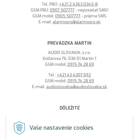
Tel. PBÚ:
+421 2 4363 0343-8
GSM PBÚ:
0907 507777
- neposielať SMS!
GSM mobil:
0905 507777
- prijíma SMS
E-mail:
alarmysro@alarmysro.sk
PREVÁDZKA MARTIN
AUDIO SLOVAKIA, s.r.o.
Kollárova 76, 036 01 Martin 1
GSM mobil:
0915 74 28 69
Tel.:
+421 43 4307 692
GSM mobil:
0915 74 28 69
E-mail:
audioslovakia@audioslovakia.sk
DÔLEŽITÉ
MOŽNOSŤ PLATBY PLATOBNOU KARTOU - LEN V ALARMY s.r.o.
V BRATISLAVE
Vaše nastavenie cookies
Sme členmi spoločenstva SEWA, zabezpečujeme likvidáciu