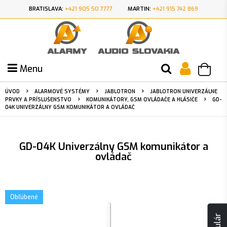
BRATISLAVA:
+421 905 50 7777
MARTIN:
+421 915 742 869
Menu
ÚVOD
ALARMOVÉ SYSTÉMY
JABLOTRON
JABLOTRON UNIVERZÁLNE
PRVKY A PRÍSLUŠENSTVO
KOMUNIKÁTORY, GSM OVLÁDAČE A HLÁSIČE
GD-
04K UNIVERZÁLNY GSM KOMUNIKÁTOR A OVLÁDAČ
GD-04K Univerzálny GSM komunikátor a
ovládač
Obľúbené