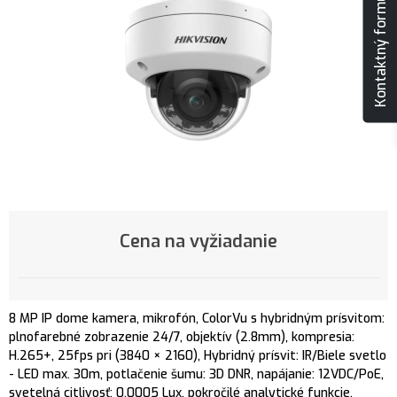
Kontaktný formulár
Cena na vyžiadanie
8 MP IP dome kamera, mikrofón, ColorVu s hybridným prísvitom:
plnofarebné zobrazenie 24/7, objektív (2.8mm), kompresia:
H.265+, 25fps pri (3840 × 2160), Hybridný prísvit: IR/Biele svetlo
- LED max. 30m, potlačenie šumu: 3D DNR, napájanie: 12VDC/PoE,
svetelná citlivosť: 0,0005 Lux, pokročilé analytické funkcie,