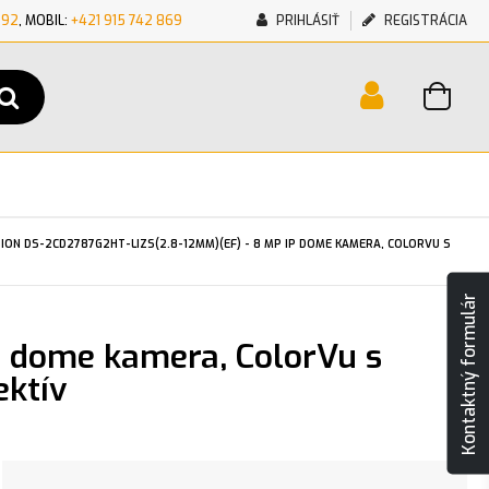
692
, MOBIL:
+421 915 742 869
PRIHLÁSIŤ
REGISTRÁCIA
SION DS-2CD2787G2HT-LIZS(2.8-12MM)(EF) - 8 MP IP DOME KAMERA, COLORVU S
Kontaktný formulár
P dome kamera, ColorVu s
ektív