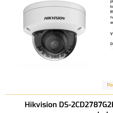
p
k
I
n
a
V
O
Po
Hikvision DS-2CD2787G2H