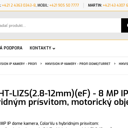
:
+421 2 4363 0343-8
, MOBIL:
+421 905 50 7777
MARTIN:
+421 43 4307 
KÁ PODPORA
KONTAKTY
VISION IP KAMERY - PROFI
HIKVISION IP KAMERY - PROFI DOME/TURRET
HIKVI
T-LIZS(2.8-12mm)(eF) - 8 MP I
idným prísvitom, motorický obj
 MP IP dome kamera, ColorVu s hybridným prísvitom: