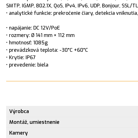
SMTP, IGMP, 802.1X, QoS, IPv4, IPv6, UDP, Bonjour, SSL
• analytické funkcie: prekročenie čiary, detekcia vniknutia, 
• napájanie: DC 12V/PoE
• rozmery: Ø 141 mm × 112 mm
• hmotnosť: 1085g
• prevádzková teplota: -30°C +60°C
• Krytie: IP67
• prevedenie: biela
Výrobca
Montáž, umiestnenie
Kamery