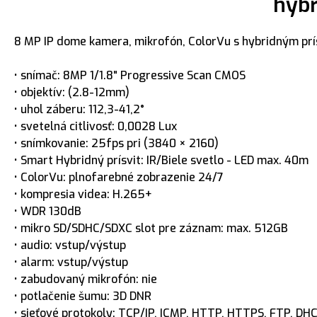
hybr
8 MP IP dome kamera, mikrofón, ColorVu s hybridným pr
• snímač: 8MP 1/1.8" Progressive Scan CMOS
• objektív: (2.8-12mm)
• uhol záberu: 112,3-41,2°
• svetelná citlivosť: 0,0028 Lux
• snímkovanie: 25fps pri (3840 × 2160)
• Smart Hybridný prísvit: IR/Biele svetlo - LED max. 40m
• ColorVu: plnofarebné zobrazenie 24/7
• kompresia videa: H.265+
• WDR 130dB
• mikro SD/SDHC/SDXC slot pre záznam: max. 512GB
• audio: vstup/výstup
• alarm: vstup/výstup
• zabudovaný mikrofón: nie
• potlačenie šumu: 3D DNR
• sieťové protokoly: TCP/IP, ICMP, HTTP, HTTPS, FTP, DH