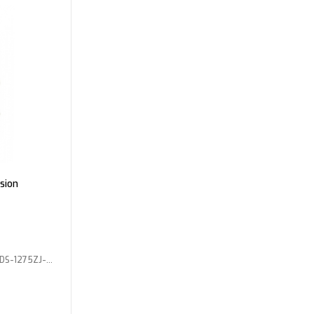
sion
DS-1275ZJ-SUS