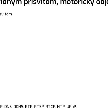
idným prísvitom, motorický obj
ísvitom
CP, DNS, DDNS, RTP, RTSP, RTCP, NTP, UPnP,