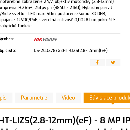
lnofarebné zobrazenie 24/7, objektív motorický (2.8-12mm),
ompresia: H.265+, 25fps pri (3840 × 2160), Hybridný prísvit:
R/Biele svetlo - LED max. 40m, potlačenie šumu: 3D DNR,
apájanie: 12VDC/PoE, svetelná citlivosť: 0,0028 Lux, pokročilé
nalytické funkcie
ýrobca:
bj. čislo:
DS-2CD2787G2HT-LIZS(2.8-12mm)(eF)
pis
Parametre
Video
Súvisiace produ
T-LIZS(2.8-12mm)(eF) - 8 MP I