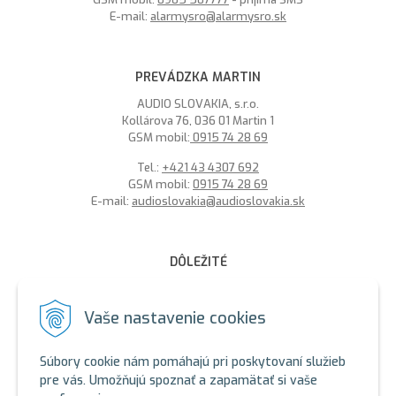
E-mail:
alarmysro@alarmysro.sk
PREVÁDZKA MARTIN
AUDIO SLOVAKIA, s.r.o.
Kollárova 76, 036 01 Martin 1
GSM mobil:
0915 74 28 69
Tel.:
+421 43 4307 692
GSM mobil:
0915 74 28 69
E-mail:
audioslovakia@audioslovakia.sk
DÔLEŽITÉ
MOŽNOSŤ PLATBY PLATOBNOU KARTOU - LEN V ALARMY s.r.o.
V BRATISLAVE
Vaše nastavenie cookies
Sme členmi spoločenstva SEWA, zabezpečujeme likvidáciu
elektroodpadu a použitých akumulátorov. Recyklačné poplatky
Súbory cookie nám pomáhajú pri poskytovaní služieb
sú zahrnuté v cene produktov.
pre vás. Umožňujú spoznať a zapamätať si vaše