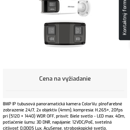
Kontaktný formulár
Cena na vyžiadanie
8MP IP tubusová panoramatická kamera ColorVu: plnofarebné
zobrazenie 24/7, 2x objektív (4mm), kompresia: H.265+, 20fps
pri (5120 × 1440) WDR OFF, prísvit: Biele svetlo - LED max. 40m,
potlačenie šumu: 3D DNR, napájanie: 12VDC/PoE, svetelná
citlivosť: 0,0005 Lux, AcuSense, stroboskopické svetlo,