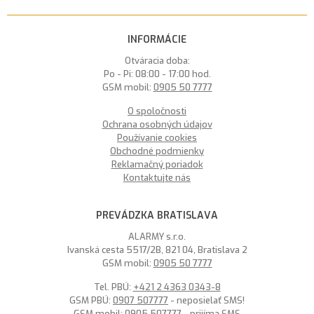
INFORMÁCIE
Otváracia doba:
Po - Pi: 08:00 - 17:00 hod.
GSM mobil:
0905 50 7777
O spoločnosti
Ochrana osobných údajov
Používanie cookies
Obchodné podmienky
Reklamačný poriadok
Kontaktujte nás
PREVÁDZKA BRATISLAVA
ALARMY s.r.o.
Ivanská cesta 5517/2B, 821 04, Bratislava 2
GSM mobil:
0905 50 7777
Tel. PBÚ:
+421 2 4363 0343-8
GSM PBÚ:
0907 507777
- neposielať SMS!
GSM mobil:
0905 507777
- prijíma SMS