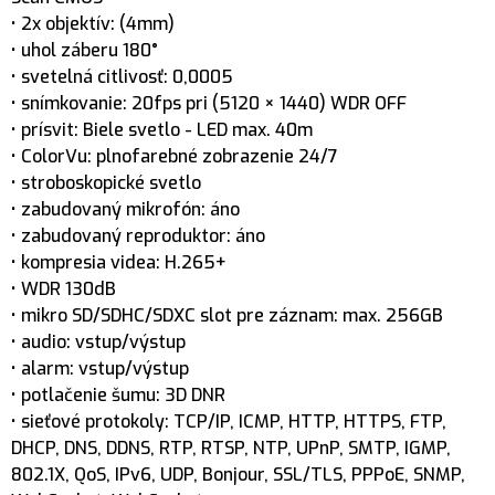
• 2x objektív: (4mm)
• uhol záberu 180°
• svetelná citlivosť: 0,0005
• snímkovanie: 20fps pri (5120 × 1440) WDR OFF
• prísvit: Biele svetlo - LED max. 40m
• ColorVu: plnofarebné zobrazenie 24/7
• stroboskopické svetlo
• zabudovaný mikrofón: áno
• zabudovaný reproduktor: áno
• kompresia videa: H.265+
• WDR 130dB
• mikro SD/SDHC/SDXC slot pre záznam: max. 256GB
• audio: vstup/výstup
• alarm: vstup/výstup
• potlačenie šumu: 3D DNR
• sieťové protokoly: TCP/IP, ICMP, HTTP, HTTPS, FTP,
DHCP, DNS, DDNS, RTP, RTSP, NTP, UPnP, SMTP, IGMP,
802.1X, QoS, IPv6, UDP, Bonjour, SSL/TLS, PPPoE, SNMP,