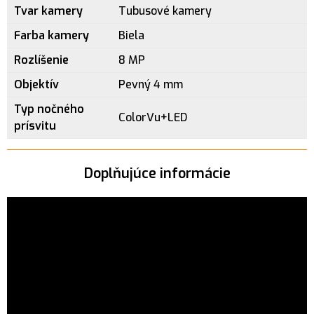
Tvar kamery
Tubusové kamery
Farba kamery
Biela
Rozlíšenie
8 MP
Objektív
Pevný 4 mm
Typ nočného
ColorVu+LED
prísvitu
Doplňujúce informácie