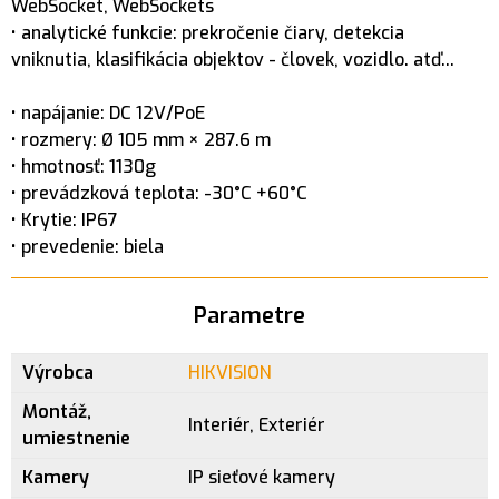
WebSocket, WebSockets
• analytické funkcie: prekročenie čiary, detekcia
vniknutia, klasifikácia objektov - človek, vozidlo. atď...
• napájanie: DC 12V/PoE
• rozmery: Ø 105 mm × 287.6 m
• hmotnosť: 1130g
• prevádzková teplota: -30°C +60°C
• Krytie: IP67
• prevedenie: biela
Parametre
Výrobca
HIKVISION
Montáž,
Interiér, Exteriér
umiestnenie
Kamery
IP sieťové kamery