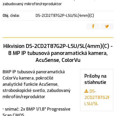
zabudovaný mikrofón/reproduktor
Obj. čislo:
DS-2CD2T87G2P-LSU/SL(4mm)(C)
Hikvision DS-2CD2T87G2P-LSU/SL(4mm)(C) -
8 MP IP tubusová panoramatická kamera,
AcuSense, ColorVu
8MP IP tubusová panoramatická
Prílohy na
ColorVu kamera, pokročilé
stiahnutie
analytické funkcie AcuSense,
stroboskopické svetlo, zabudovaný
DS-
mikrofón/reproduktor
2CD2T87G2P-
LSU/SL
• snímač: 2x 8MP 1/1.8" Progressive
Scan CMOS