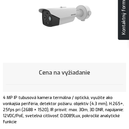
Kontaktný formulár
Cena na vyžiadanie
4 MP IP tubusová kamera termálna / optická, využite ako
vonkajšia periféria, detektor požiaru. objektív (4.3 mm), H.265+,
25fps pri (2688 × 1520), IR prísvit: max. 30m, 3D DNR, napájanie:
12VDC/PoE, svetelná citlivosť: 0.0089Lux, pokročilé analytické
funkcie