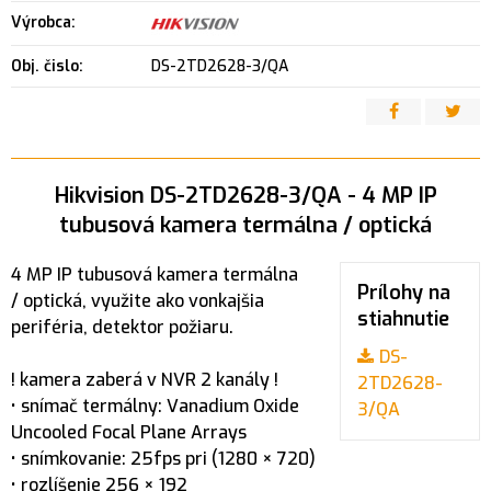
Výrobca:
Obj. čislo:
DS-2TD2628-3/QA
Hikvision DS-2TD2628-3/QA - 4 MP IP
tubusová kamera termálna / optická
4 MP IP tubusová kamera termálna
Prílohy na
/ optická, využite ako vonkajšia
stiahnutie
periféria, detektor požiaru.
DS-
! kamera zaberá v NVR 2 kanály !
2TD2628-
• snímač termálny: Vanadium Oxide
3/QA
Uncooled Focal Plane Arrays
• snímkovanie: 25fps pri (1280 × 720)
• rozlíšenie 256 × 192