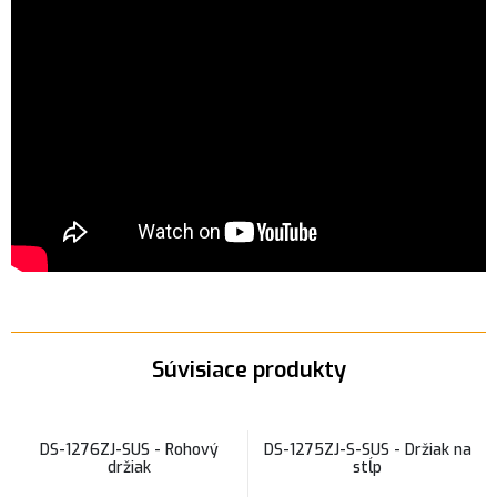
Súvisiace produkty
DS-1276ZJ-SUS - Rohový
DS-1275ZJ-S-SUS - Držiak na
držiak
stĺp