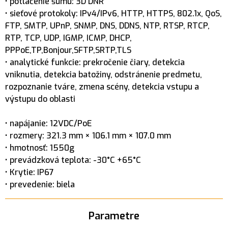
• potlačenie šumu: 3D DNR
• sieťové protokoly: IPv4/IPv6, HTTP, HTTPS, 802.1x, QoS,
FTP, SMTP, UPnP, SNMP, DNS, DDNS, NTP, RTSP, RTCP,
RTP, TCP, UDP, IGMP, ICMP, DHCP,
PPPoE,TP,Bonjour,SFTP,SRTP,TLS
• analytické funkcie: prekročenie čiary, detekcia
vniknutia, detekcia batožiny, odstránenie predmetu,
rozpoznanie tváre, zmena scény, detekcia vstupu a
výstupu do oblasti
• napájanie: 12VDC/PoE
• rozmery: 321.3 mm × 106.1 mm × 107.0 mm
• hmotnosť: 1550g
• prevádzková teplota: -30°C +65°C
• Krytie: IP67
• prevedenie: biela
Parametre