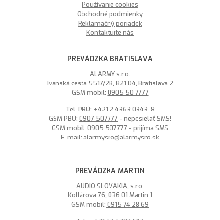
Používanie cookies
Obchodné podmienky
Reklamačný poriadok
Kontaktujte nás
PREVÁDZKA BRATISLAVA
ALARMY s.r.o.
Ivanská cesta 5517/2B, 821 04, Bratislava 2
GSM mobil:
0905 50 7777
Tel. PBÚ:
+421 2 4363 0343-8
GSM PBÚ:
0907 507777
- neposielať SMS!
GSM mobil:
0905 507777
- prijíma SMS
E-mail:
alarmysro@alarmysro.sk
PREVÁDZKA MARTIN
AUDIO SLOVAKIA, s.r.o.
Kollárova 76, 036 01 Martin 1
GSM mobil:
0915 74 28 69