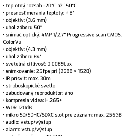
• teplotný rozsah -20°C až 150°C
• presnosť merania teploty: ± 8°
• objektív: (3.6 mm)
• uhol záberu 50°
• snímač optický: 4MP 1/2.7" Progressive scan CMOS,
ColorVu
• objektív: (4.3 mm)
• uhol záberu 84°
• svetelná citlivosť: 0.0089Lux
• snímkovanie: 25fps pri (2688 × 1520)
• IR prísvit: max. 30m
• stroboskopické svetlo
• zabudovaný reproduktor: áno
• kompresia videa: H.265+
• WDR 120dB
• mikro SD/SDHC/SDXC slot pre záznam: max. 256GB
• audio: vstup/výstup
• alarm: vstup/výstup