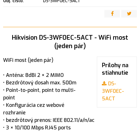
Obj. čislo:
DS-3WF0EC-5ACT
Hikvision DS-3WF0EC-5ACT - WiFi most
(jeden pár)
WiFi most (jeden pár)
Prílohy na
stiahnutie
• Anténa: 8dBi 2 × 2 MIMO
• Bezdrôtový dosah max. 500m
DS-
• Point-to-point, point to multi-
3WF0EC-
point
5ACT
• Konfigurácia cez webové
rozhranie
• bezdrôtový prenos: IEEE 802.11/a/n/ac
• 3 × 10/100 Mbps RJ45 ports