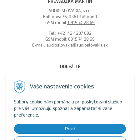
PREVÁDZKA MARTIN
AUDIO SLOVAKIA, s.r.o.
Kollárova 76, 036 01 Martin 1
GSM mobil:
0915 74 28 69
Tel.:
+421 43 4307 692
GSM mobil:
0915 74 28 69
E-mail:
audioslovakia@audioslovakia.sk
DÔLEŽITÉ
MOŽNOSŤ PLATBY PLATOBNOU KARTOU - LEN V ALARMY s.r.o.
V BRATISLAVE
Vaše nastavenie cookies
Sme členmi spoločenstva SEWA, zabezpečujeme likvidáciu
elektroodpadu a použitých akumulátorov. Recyklačné poplatky
Súbory cookie nám pomáhajú pri poskytovaní služieb
sú zahrnuté v cene produktov.
pre vás. Umožňujú spoznať a zapamätať si vaše
preferencie.
ALARMY s.r.o. Zelený certifikát
SEWA - ALARMY s.r.o.
SEWA - AUDIOSLOVAKIA s.r.o.
Prijať
SEWA: https://www.sewa.sk/