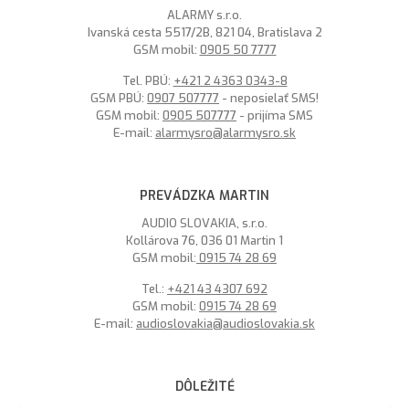
ALARMY s.r.o.
Ivanská cesta 5517/2B, 821 04, Bratislava 2
GSM mobil:
0905 50 7777
Tel. PBÚ:
+421 2 4363 0343-8
GSM PBÚ:
0907 507777
- neposielať SMS!
GSM mobil:
0905 507777
- prijíma SMS
E-mail:
alarmysro@alarmysro.sk
PREVÁDZKA MARTIN
AUDIO SLOVAKIA, s.r.o.
Kollárova 76, 036 01 Martin 1
GSM mobil:
0915 74 28 69
Tel.:
+421 43 4307 692
GSM mobil:
0915 74 28 69
E-mail:
audioslovakia@audioslovakia.sk
DÔLEŽITÉ