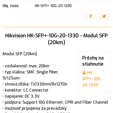
Obj. čislo:
HK-SFP+-10G-20-1330
Hikvision HK-SFP+-10G-20-1330 - Modul SFP
(20km)
Modul SFP (20km)
Prílohy na
stiahnutie
• vzdialenosť: max. 20km
• typ vlákna: SMF, Single fiber,
HK-
9/125um
SFP+-10G-
• vlnová dĺžka: Tx1330nm/Rx1270n
20-1330
• konektor: LC Connector
• napájanie: DC 3.3V
• podpora: Support 10G Ethernet, CPRI and Fiber Channel
• možnosť pripojenia za prevádzky