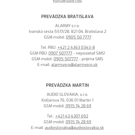
Kontaktujte nás
PREVÁDZKA BRATISLAVA
ALARMY s.r.o.
Ivanská cesta 5517/2B, 821 04, Bratislava 2
GSM mobil:
0905 50 7777
Tel. PBÚ:
+421 2 4363 0343-8
GSM PBÚ:
0907 507777
- neposielať SMS!
GSM mobil:
0905 507777
- prijíma SMS
E-mail:
alarmysro@alarmysro.sk
PREVÁDZKA MARTIN
AUDIO SLOVAKIA, s.r.o.
Kollárova 76, 036 01 Martin 1
GSM mobil:
0915 74 28 69
Tel.:
+421 43 4307 692
GSM mobil:
0915 74 28 69
E-mail:
audioslovakia@audioslovakia.sk