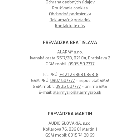
Ochrana osobných údajov
Používanie cookies
Obchodné podmienky
Reklamačný poriadok
Kontaktujte nás
PREVÁDZKA BRATISLAVA
ALARMY s.r.o.
Ivanská cesta 5517/2B, 821 04, Bratislava 2
GSM mobil:
0905 50 7777
Tel. PBÚ:
+421 2 4363 0343-8
GSM PBÚ:
0907 507777
- neposielať SMS!
GSM mobil:
0905 507777
- prijíma SMS
E-mail:
alarmysro@alarmysro.sk
PREVÁDZKA MARTIN
AUDIO SLOVAKIA, s.r.o.
Kollárova 76, 036 01 Martin 1
GSM mobil:
0915 74 28 69