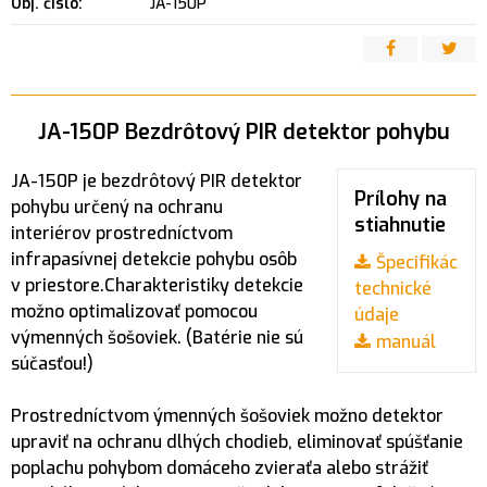
Obj. čislo:
JA-150P
JA-150P Bezdrôtový PIR detektor pohybu
JA-150P je bezdrôtový PIR detektor
Prílohy na
pohybu určený na ochranu
stiahnutie
interiérov prostredníctvom
infrapasívnej detekcie pohybu osôb
Špecifikácia,
v priestore.Charakteristiky detekcie
technické
možno optimalizovať pomocou
údaje
výmenných šošoviek. (Batérie nie sú
manuál
súčasťou!)
Prostredníctvom ýmenných šošoviek možno detektor
upraviť na ochranu dlhých chodieb, eliminovať spúšťanie
poplachu pohybom domáceho zvieraťa alebo strážiť