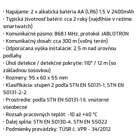
• Napájanie: 2 x alkalická batéria AA (LR6) 1,5 V 2400mAh
• Typická životnosť batérií: cca 2 roky (najdlhšie v režime
smartwatch)
• Komunikačné pásmo: 868,1 MHz, protokol JABLOTRON
• Komunikačný dosah: cca 300 m (voľný terén)
• Odporúčaná výška inštalácie: 2,5 m nad úrovňou
podlahy
• Úhol detekce / detekčné pokrytie: 110° / 12 m (so
základnou šošovkou)
• Rozmery: 95 x 60 x 55 mm
• Klasifikácia: stupeň 2 podľa STN EN 50131-1, STN EN
50131-2-2
• Prostredie: podľa STN EN 50131-1 II. vnútorné
všeobecné
• Rozsah pracovných teplôt: -10 až +40 °C
• Ďalej spĺňa: STN EN 50130-4, STN EN 55022
• Podmienky prevádzky: TÚSR č. VPR - 34/2012