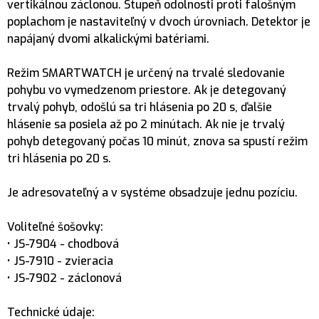
vertikálnou záclonou. Stupeň odolnosti proti falošným
poplachom je nastaviteľný v dvoch úrovniach. Detektor je
napájaný dvomi alkalickými batériami.
Režim SMARTWATCH je určený na trvalé sledovanie
pohybu vo vymedzenom priestore. Ak je detegovaný
trvalý pohyb, odošlú sa tri hlásenia po 20 s, ďalšie
hlásenie sa posiela až po 2 minútach. Ak nie je trvalý
pohyb detegovaný počas 10 minút, znova sa spustí režim
tri hlásenia po 20 s.
Je adresovateľný a v systéme obsadzuje jednu pozíciu.
Voliteľné šošovky:
• JS-7904 - chodbová
• JS-7910 - zvieracia
• JS-7902 - záclonová
Technické údaje: