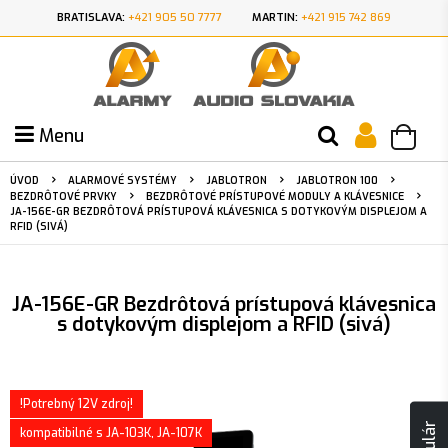
BRATISLAVA:
+421 905 50 7777
MARTIN:
+421 915 742 869
Menu
ÚVOD
ALARMOVÉ SYSTÉMY
JABLOTRON
JABLOTRON 100
BEZDRÔTOVÉ PRVKY
BEZDRÔTOVÉ PRÍSTUPOVÉ MODULY A KLÁVESNICE
JA-156E-GR BEZDRÔTOVÁ PRÍSTUPOVÁ KLÁVESNICA S DOTYKOVÝM DISPLEJOM A
RFID (SIVÁ)
JA-156E-GR Bezdrôtová prístupová klávesnica
s dotykovým displejom a RFID (sivá)
!Potrebný 12V zdroj!
kompatibilné s JA-103K, JA-107K