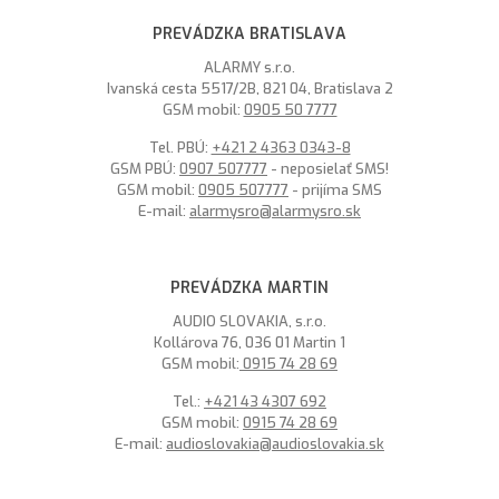
PREVÁDZKA BRATISLAVA
ALARMY s.r.o.
Ivanská cesta 5517/2B, 821 04, Bratislava 2
GSM mobil:
0905 50 7777
Tel. PBÚ:
+421 2 4363 0343-8
GSM PBÚ:
0907 507777
- neposielať SMS!
GSM mobil:
0905 507777
- prijíma SMS
E-mail:
alarmysro@alarmysro.sk
PREVÁDZKA MARTIN
AUDIO SLOVAKIA, s.r.o.
Kollárova 76, 036 01 Martin 1
GSM mobil:
0915 74 28 69
Tel.:
+421 43 4307 692
GSM mobil:
0915 74 28 69
E-mail:
audioslovakia@audioslovakia.sk