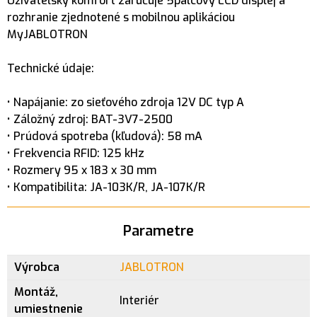
Užívateľský komfort zaručuje 5palcový LCD displej a
rozhranie zjednotené s mobilnou aplikáciou
MyJABLOTRON
Technické údaje:
• Napájanie: zo sieťového zdroja 12V DC typ A
• Záložný zdroj: BAT-3V7-2500
• Prúdová spotreba (kľudová): 58 mA
• Frekvencia RFID: 125 kHz
• Rozmery 95 x 183 x 30 mm
• Kompatibilita: JA-103K/R, JA-107K/R
Parametre
Výrobca
JABLOTRON
Montáž,
Interiér
umiestnenie