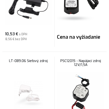
10,53
€
s DPH
Cena na vyžiadanie
8,56 €
bez DPH
LT-089.06 Sieťový zdroj
PSC12015 - Napájací zdroj
12V/1,5A