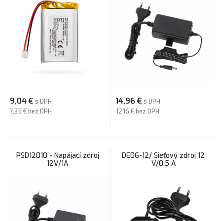
9,04
€
14,96
€
s DPH
s DPH
7,35 €
bez DPH
12,16 €
bez DPH
PSD12010 - Napájací zdroj
DE06-12/ Sieťový zdroj 12
12V/1A
V/0,5 A