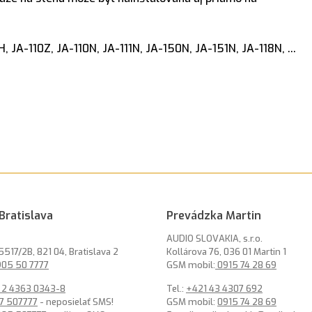
JA-110Z, JA-110N, JA-111N, JA-150N, JA-151N, JA-118N, ...
Bratislava
Prevádzka Martin
AUDIO SLOVAKIA, s.r.o.
5517/2B, 821 04, Bratislava 2
Kollárova 76, 036 01 Martin 1
05 50 7777
GSM mobil:
0915 74 28 69
 2 4363 0343-8
Tel.:
+421 43 4307 692
7 507777
- neposielať SMS!
GSM mobil:
0915 74 28 69