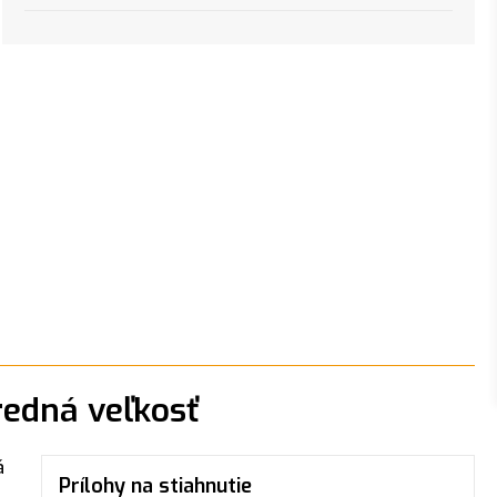
redná veľkosť
á
Prílohy na stiahnutie