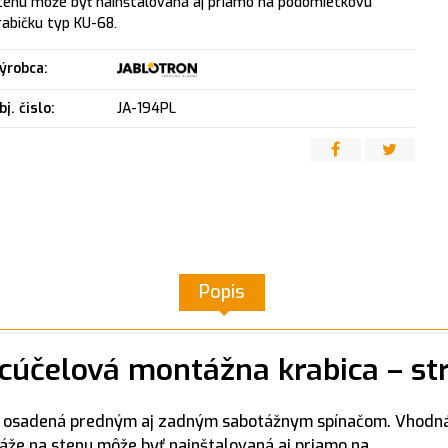
tenu môže byť nainštalovaná aj priamo na podomietkovú
rabičku typ KU-68.
ýrobca:
bj. čislo:
JA-194PL
Popis
cúčelová montážna krabica – st
u osadená predným aj zadným sabotážnym spínačom. Vhodn
že na stenu môže byť nainštalovaná aj priamo na