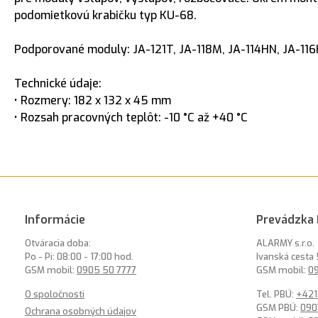
podomietkovú krabičku typ KU-68.
Podporované moduly: JA-121T, JA-118M, JA-114HN, JA-116H, 
Technické údaje:
• Rozmery: 182 x 132 x 45 mm
• Rozsah pracovných teplôt: -10 °C až +40 °C
Informácie
Prevádzka 
Otváracia doba:
ALARMY s.r.o.
Po - Pi: 08:00 - 17:00 hod.
Ivanská cesta 
GSM mobil:
0905 50 7777
GSM mobil:
09
O spoločnosti
Tel. PBÚ:
+421
GSM PBÚ:
090
Ochrana osobných údajov