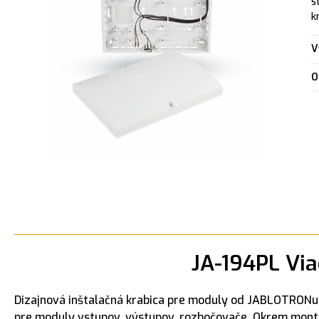
s
k
V
O
JA-194PL Via
Dizajnová inštalačná krabica pre moduly od JABLOTRON
pre moduly vstupov, výstupov, rozbočovače. Okrem montá