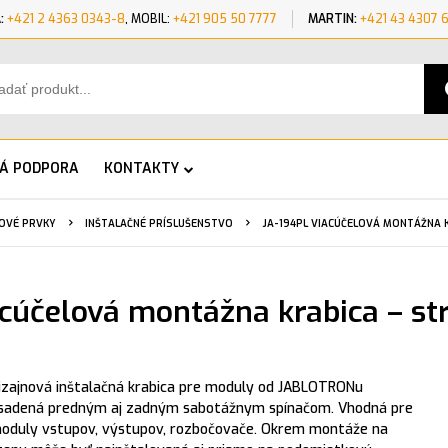
:
+421 2 4363 0343-8
, MOBIL:
+421 905 50 7777
MARTIN:
+421 43 4307 
KÁ PODPORA
KONTAKTY
OVÉ PRVKY
INŠTALAČNÉ PRÍSLUŠENSTVO
JA-194PL VIACÚČELOVÁ MONTÁŽNA 
cúčelová montážna krabica – st
izajnová inštalačná krabica pre moduly od JABLOTRONu
sadená predným aj zadným sabotážnym spínačom. Vhodná pre
oduly vstupov, výstupov, rozbočovače. Okrem montáže na