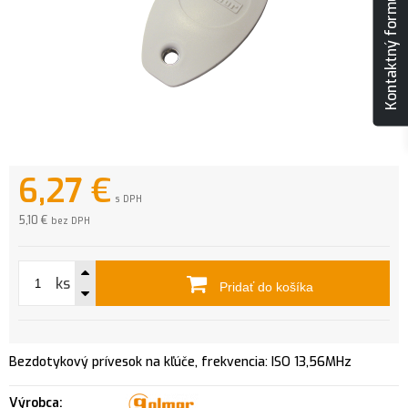
Kontaktný formulár
6,27
€
s DPH
5,10 €
bez DPH
ks
Pridať do košíka
Bezdotykový prívesok na kľúče, frekvencia: ISO 13,56MHz
Výrobca: