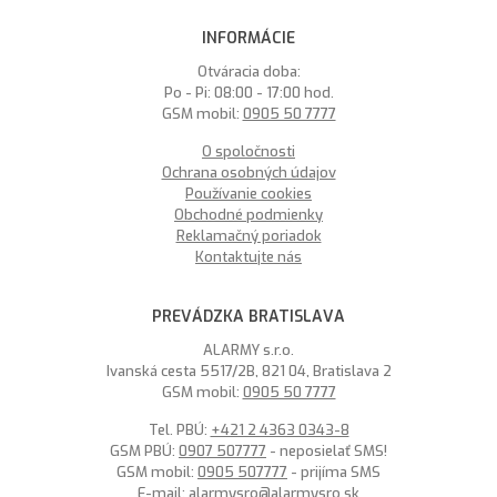
INFORMÁCIE
Otváracia doba:
Po - Pi: 08:00 - 17:00 hod.
GSM mobil:
0905 50 7777
O spoločnosti
Ochrana osobných údajov
Používanie cookies
Obchodné podmienky
Reklamačný poriadok
Kontaktujte nás
PREVÁDZKA BRATISLAVA
ALARMY s.r.o.
Ivanská cesta 5517/2B, 821 04, Bratislava 2
GSM mobil:
0905 50 7777
Tel. PBÚ:
+421 2 4363 0343-8
GSM PBÚ:
0907 507777
- neposielať SMS!
GSM mobil:
0905 507777
- prijíma SMS
E-mail:
alarmysro@alarmysro.sk