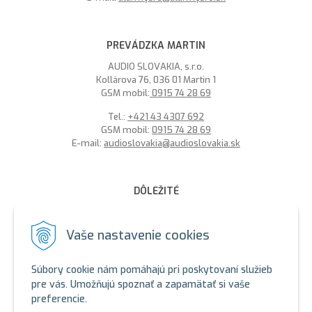
PREVÁDZKA MARTIN
AUDIO SLOVAKIA, s.r.o.
Kollárova 76, 036 01 Martin 1
GSM mobil:
0915 74 28 69
Tel.:
+421 43 4307 692
GSM mobil:
0915 74 28 69
E-mail:
audioslovakia@audioslovakia.sk
DÔLEŽITÉ
MOŽNOSŤ PLATBY PLATOBNOU KARTOU - LEN V ALARMY s.r.o.
V BRATISLAVE
Vaše nastavenie cookies
Sme členmi spoločenstva SEWA, zabezpečujeme likvidáciu
elektroodpadu a použitých akumulátorov. Recyklačné poplatky
Súbory cookie nám pomáhajú pri poskytovaní služieb
sú zahrnuté v cene produktov.
pre vás. Umožňujú spoznať a zapamätať si vaše
preferencie.
ALARMY s.r.o. Zelený certifikát