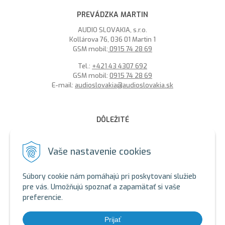
PREVÁDZKA MARTIN
AUDIO SLOVAKIA, s.r.o.
Kollárova 76, 036 01 Martin 1
GSM mobil:
0915 74 28 69
Tel.:
+421 43 4307 692
GSM mobil:
0915 74 28 69
E-mail:
audioslovakia@audioslovakia.sk
DÔLEŽITÉ
MOŽNOSŤ PLATBY PLATOBNOU KARTOU - LEN V ALARMY s.r.o.
V BRATISLAVE
Vaše nastavenie cookies
Sme členmi spoločenstva SEWA, zabezpečujeme likvidáciu
elektroodpadu a použitých akumulátorov. Recyklačné poplatky
Súbory cookie nám pomáhajú pri poskytovaní služieb
sú zahrnuté v cene produktov.
pre vás. Umožňujú spoznať a zapamätať si vaše
preferencie.
ALARMY s.r.o. Zelený certifikát
SEWA - ALARMY s.r.o.
SEWA - AUDIOSLOVAKIA s.r.o.
Prijať