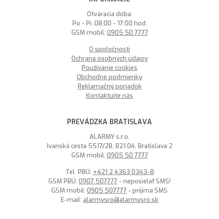
Otváracia doba:
Po - Pi: 08:00 - 17:00 hod.
GSM mobil:
0905 50 7777
O spoločnosti
Ochrana osobných údajov
Používanie cookies
Obchodné podmienky
Reklamačný poriadok
Kontaktujte nás
PREVÁDZKA BRATISLAVA
ALARMY s.r.o.
Ivanská cesta 5517/2B, 821 04, Bratislava 2
GSM mobil:
0905 50 7777
Tel. PBÚ:
+421 2 4363 0343-8
GSM PBÚ:
0907 507777
- neposielať SMS!
GSM mobil:
0905 507777
- prijíma SMS
E-mail:
alarmysro@alarmysro.sk