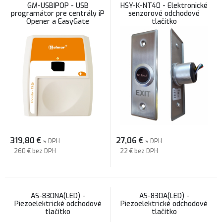
GM-USBIPOP - USB
HSY-K-NT40 - Elektronické
programátor pre centrály iP
senzorové odchodové
Opener a EasyGate
tlačítko
319,80
€
27,06
€
s DPH
s DPH
260 €
bez DPH
22 €
bez DPH
AS-830NA(LED) -
AS-830A(LED) -
Piezoelektrické odchodové
Piezoelektrické odchodové
tlačítko
tlačítko