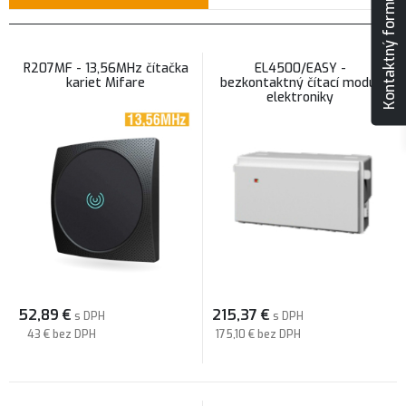
Kontaktný formulár
R207MF - 13,56MHz čítačka
EL4500/EASY -
kariet Mifare
bezkontaktný čítací modul
elektroniky
52,89
€
215,37
€
s DPH
s DPH
43 €
bez DPH
175,10 €
bez DPH