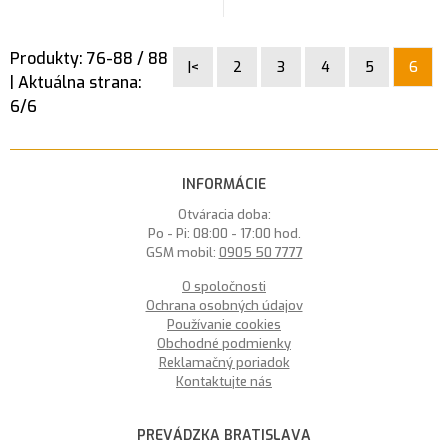
Produkty:
76
-
88
/
88
|<
2
3
4
5
6
| Aktuálna strana:
6
/
6
INFORMÁCIE
Otváracia doba:
Po - Pi: 08:00 - 17:00 hod.
GSM mobil:
0905 50 7777
O spoločnosti
Ochrana osobných údajov
Používanie cookies
Obchodné podmienky
Reklamačný poriadok
Kontaktujte nás
PREVÁDZKA BRATISLAVA