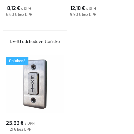
8,12
€
12,18
€
s DPH
s DPH
6,60 €
bez DPH
9,90 €
bez DPH
DE-10 odchodové tlačítko
Obľúbené
25,83
€
s DPH
21 €
bez DPH