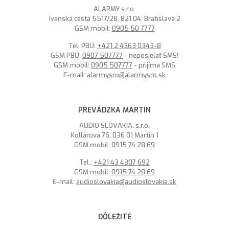
ALARMY s.r.o.
Ivanská cesta 5517/2B, 821 04, Bratislava 2
GSM mobil:
0905 50 7777
Tel. PBÚ:
+421 2 4363 0343-8
GSM PBÚ:
0907 507777
- neposielať SMS!
GSM mobil:
0905 507777
- prijíma SMS
E-mail:
alarmysro@alarmysro.sk
PREVÁDZKA MARTIN
AUDIO SLOVAKIA, s.r.o.
Kollárova 76, 036 01 Martin 1
GSM mobil:
0915 74 28 69
Tel.:
+421 43 4307 692
GSM mobil:
0915 74 28 69
E-mail:
audioslovakia@audioslovakia.sk
DÔLEŽITÉ