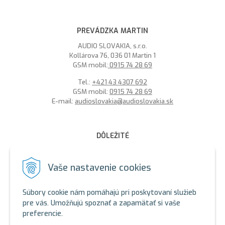
PREVÁDZKA MARTIN
AUDIO SLOVAKIA, s.r.o.
Kollárova 76, 036 01 Martin 1
GSM mobil:
0915 74 28 69
Tel.:
+421 43 4307 692
GSM mobil:
0915 74 28 69
E-mail:
audioslovakia@audioslovakia.sk
DÔLEŽITÉ
MOŽNOSŤ PLATBY PLATOBNOU KARTOU - LEN V ALARMY s.r.o.
V BRATISLAVE
Vaše nastavenie cookies
Sme členmi spoločenstva SEWA, zabezpečujeme likvidáciu
elektroodpadu a použitých akumulátorov. Recyklačné poplatky
Súbory cookie nám pomáhajú pri poskytovaní služieb
sú zahrnuté v cene produktov.
pre vás. Umožňujú spoznať a zapamätať si vaše
preferencie.
ALARMY s.r.o. Zelený certifikát
SEWA - ALARMY s.r.o.