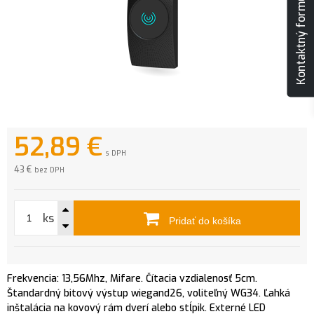
Kontaktný formulár
52,89
€
s DPH
43 €
bez DPH
ks
Pridať do košíka
Frekvencia: 13,56Mhz, Mifare. Čítacia vzdialenosť 5cm.
Štandardný bitový výstup wiegand26, voliteľný WG34. Ľahká
inštalácia na kovový rám dverí alebo stĺpik. Externé LED