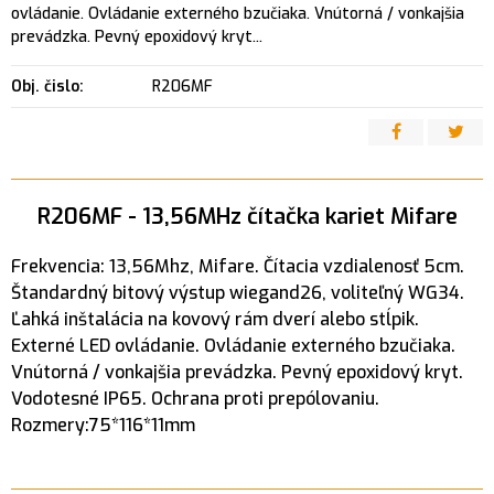
ovládanie. Ovládanie externého bzučiaka. Vnútorná / vonkajšia
prevádzka. Pevný epoxidový kryt...
Obj. čislo:
R206MF
R206MF - 13,56MHz čítačka kariet Mifare
Frekvencia: 13,56Mhz, Mifare. Čítacia vzdialenosť 5cm.
Štandardný bitový výstup wiegand26, voliteľný WG34.
Ľahká inštalácia na kovový rám dverí alebo stĺpik.
Externé LED ovládanie. Ovládanie externého bzučiaka.
Vnútorná / vonkajšia prevádzka. Pevný epoxidový kryt.
Vodotesné IP65. Ochrana proti prepólovaniu.
Rozmery:75*116*11mm