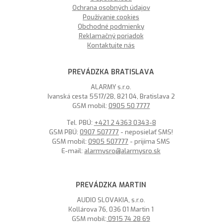
Ochrana osobných údajov
Používanie cookies
Obchodné podmienky
Reklamačný poriadok
Kontaktujte nás
PREVÁDZKA BRATISLAVA
ALARMY s.r.o.
Ivanská cesta 5517/2B, 821 04, Bratislava 2
GSM mobil:
0905 50 7777
Tel. PBÚ:
+421 2 4363 0343-8
GSM PBÚ:
0907 507777
- neposielať SMS!
GSM mobil:
0905 507777
- prijíma SMS
E-mail:
alarmysro@alarmysro.sk
PREVÁDZKA MARTIN
AUDIO SLOVAKIA, s.r.o.
Kollárova 76, 036 01 Martin 1
GSM mobil:
0915 74 28 69