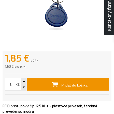
Kontaktný formulár
1,85
€
s DPH
1,50 €
bez DPH
ks
Pridať do košíka
RFID prístupový čip 125 KHz - plastový prívesok, farebné
prevedenia: modrá