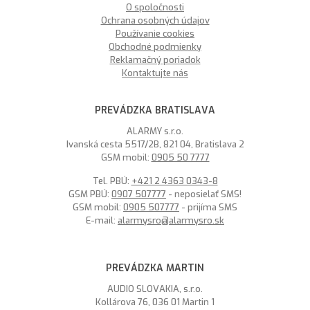
O spoločnosti
Ochrana osobných údajov
Používanie cookies
Obchodné podmienky
Reklamačný poriadok
Kontaktujte nás
PREVÁDZKA BRATISLAVA
ALARMY s.r.o.
Ivanská cesta 5517/2B, 821 04, Bratislava 2
GSM mobil:
0905 50 7777
Tel. PBÚ:
+421 2 4363 0343-8
GSM PBÚ:
0907 507777
- neposielať SMS!
GSM mobil:
0905 507777
- prijíma SMS
E-mail:
alarmysro@alarmysro.sk
PREVÁDZKA MARTIN
AUDIO SLOVAKIA, s.r.o.
Kollárova 76, 036 01 Martin 1