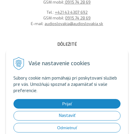
GSM mobil:
0915 74 28 69
Tel.:
+421 43 4307 692
GSM mobil:
0915 74 28 69
E-mail:
audioslovakia@audioslovakia.sk
DÔLEŽITÉ
MOŽNOSŤ PLATBY PLATOBNOU KARTOU - LEN V ALARMY s.r.o.
V BRATISLAVE
Vaše nastavenie cookies
Sme členmi spoločenstva SEWA, zabezpečujeme likvidáciu
elektroodpadu a použitých akumulátorov. Recyklačné poplatky
Súbory cookie nám pomáhajú pri poskytovaní služieb
sú zahrnuté v cene produktov.
pre vás. Umožňujú spoznať a zapamätať si vaše
preferencie.
ALARMY s.r.o. Zelený certifikát
SEWA - ALARMY s.r.o.
SEWA - AUDIOSLOVAKIA s.r.o.
Prijať
SEWA: https://www.sewa.sk/
Nastaviť
© 2026 Bezpečnostné systémy, Jablotron, Hikvision kamery,
Odmietnuť
vratniky, gsm, magnety •
tvorba eshopu cez UNIobchod
,