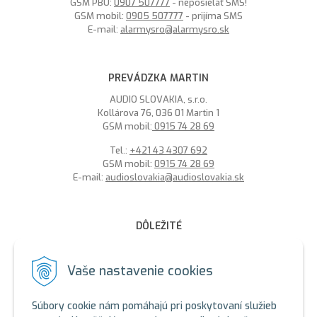
GSM PBÚ:
0907 507777
- neposielať SMS!
GSM mobil:
0905 507777
- prijíma SMS
E-mail:
alarmysro@alarmysro.sk
PREVÁDZKA MARTIN
AUDIO SLOVAKIA, s.r.o.
Kollárova 76, 036 01 Martin 1
GSM mobil:
0915 74 28 69
Tel.:
+421 43 4307 692
GSM mobil:
0915 74 28 69
E-mail:
audioslovakia@audioslovakia.sk
DÔLEŽITÉ
MOŽNOSŤ PLATBY PLATOBNOU KARTOU - LEN V ALARMY s.r.o.
V BRATISLAVE
Vaše nastavenie cookies
Sme členmi spoločenstva SEWA, zabezpečujeme likvidáciu
elektroodpadu a použitých akumulátorov. Recyklačné poplatky
Súbory cookie nám pomáhajú pri poskytovaní služieb
sú zahrnuté v cene produktov.