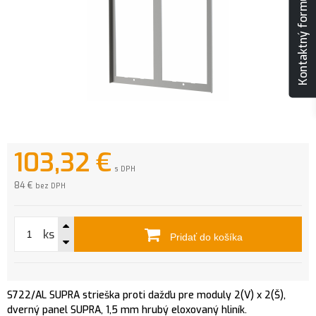
Kontaktný formulár
103,32
€
s DPH
84 €
bez DPH
ks
Pridať do košíka
S722/AL SUPRA strieška proti dažďu pre moduly 2(V) x 2(Š),
dverný panel SUPRA, 1,5 mm hrubý eloxovaný hliník.