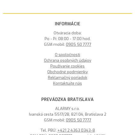
INFORMÁCIE
Otváracia doba:
Po - Pi: 08:00 - 17:00 hod.
GSM mobil:
0905 50 7777
O spoločnosti
Ochrana osobných údajov
Používanie cookies
Obchodné podmienky
Reklamačný poriadok
Kontaktujte nás
PREVÁDZKA BRATISLAVA
ALARMY s.r.o.
Ivanská cesta 5517/2B, 821 04, Bratislava 2
GSM mobil:
0905 50 7777
Tel. PBÚ:
+421 2 4363 0343-8