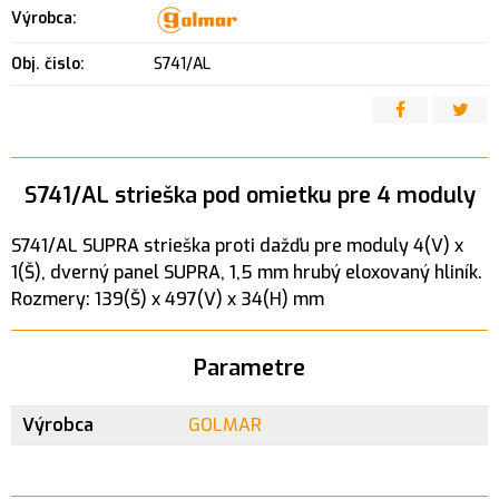
Výrobca:
Obj. čislo:
S741/AL
S741/AL strieška pod omietku pre 4 moduly
S741/AL SUPRA strieška proti dažďu pre moduly 4(V) x
1(Š), dverný panel SUPRA, 1,5 mm hrubý eloxovaný hliník.
Rozmery: 139(Š) x 497(V) x 34(H) mm
Parametre
Výrobca
GOLMAR