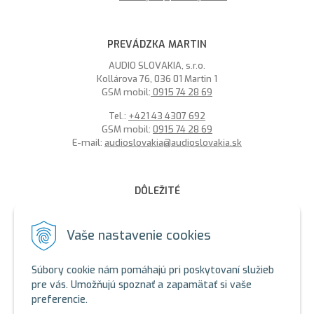
PREVÁDZKA MARTIN
AUDIO SLOVAKIA, s.r.o.
Kollárova 76, 036 01 Martin 1
GSM mobil:
0915 74 28 69
Tel.:
+421 43 4307 692
GSM mobil:
0915 74 28 69
E-mail:
audioslovakia@audioslovakia.sk
DÔLEŽITÉ
MOŽNOSŤ PLATBY PLATOBNOU KARTOU - LEN V ALARMY s.r.o.
V BRATISLAVE
Vaše nastavenie cookies
Sme členmi spoločenstva SEWA, zabezpečujeme likvidáciu
elektroodpadu a použitých akumulátorov. Recyklačné poplatky
Súbory cookie nám pomáhajú pri poskytovaní služieb
sú zahrnuté v cene produktov.
pre vás. Umožňujú spoznať a zapamätať si vaše
preferencie.
ALARMY s.r.o. Zelený certifikát
SEWA - ALARMY s.r.o.