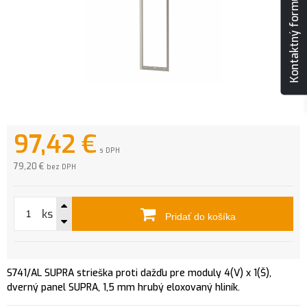
Kontaktný formulár
97,42
€
s DPH
79,20 €
bez DPH
ks
Pridať do košíka
S741/AL SUPRA strieška proti dažďu pre moduly 4(V) x 1(Š),
dverný panel SUPRA, 1,5 mm hrubý eloxovaný hliník.