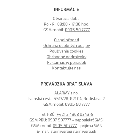
INFORMÁCIE
Otváracia doba:
Po - Pi: 08:00 - 17:00 hod.
GSM mobil:
0905 50 7777
O spoločnosti
Ochrana osobných údajov
Používanie cookies
Obchodné podmienky
Reklamačný poriadok
Kontaktujte nás
PREVÁDZKA BRATISLAVA
ALARMY s.r.o.
Ivanská cesta 5517/2B, 821 04, Bratislava 2
GSM mobil:
0905 50 7777
Tel. PBÚ:
+421 2 4363 0343-8
GSM PBÚ:
0907 507777
- neposielať SMS!
GSM mobil:
0905 507777
- prijíma SMS
E-mail:
alarmysro@alarmysro.sk