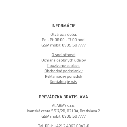
INFORMÁCIE
Otváracia doba:
Po - Pi: 08:00 - 17:00 hod.
GSM mobil:
0905 50 7777
O spoločnosti
Ochrana osobných údajov
Používanie cookies
Obchodné podmienky
Reklamačný poriadok
Kontaktujte nás
PREVÁDZKA BRATISLAVA
ALARMY s.r.o.
Ivanská cesta 5517/2B, 821 04, Bratislava 2
GSM mobil:
0905 50 7777
Tel. PBÚ:
+421 2 4363 0343-8