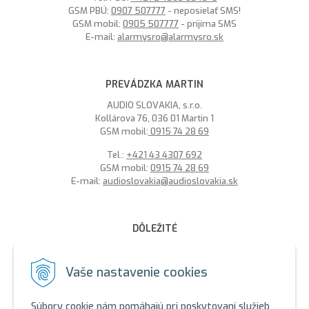
GSM PBÚ:
0907 507777
- neposielať SMS!
GSM mobil:
0905 507777
- prijíma SMS
E-mail:
alarmysro@alarmysro.sk
PREVÁDZKA MARTIN
AUDIO SLOVAKIA, s.r.o.
Kollárova 76, 036 01 Martin 1
GSM mobil:
0915 74 28 69
Tel.:
+421 43 4307 692
GSM mobil:
0915 74 28 69
E-mail:
audioslovakia@audioslovakia.sk
DÔLEŽITÉ
MOŽNOSŤ PLATBY PLATOBNOU KARTOU - LEN V ALARMY s.r.o.
V BRATISLAVE
Vaše nastavenie cookies
Sme členmi spoločenstva SEWA, zabezpečujeme likvidáciu
elektroodpadu a použitých akumulátorov. Recyklačné poplatky
Súbory cookie nám pomáhajú pri poskytovaní služieb