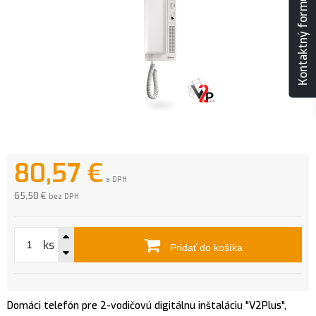
Kontaktný formulár
80,57
€
s DPH
65,50 €
bez DPH
ks
Pridať do košíka
Domáci telefón pre 2-vodičovú digitálnu inštaláciu "V2Plus",