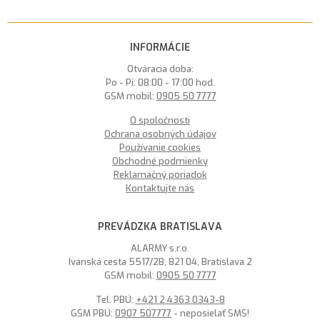
INFORMÁCIE
Otváracia doba:
Po - Pi: 08:00 - 17:00 hod.
GSM mobil:
0905 50 7777
O spoločnosti
Ochrana osobných údajov
Používanie cookies
Obchodné podmienky
Reklamačný poriadok
Kontaktujte nás
PREVÁDZKA BRATISLAVA
ALARMY s.r.o.
Ivanská cesta 5517/2B, 821 04, Bratislava 2
GSM mobil:
0905 50 7777
Tel. PBÚ:
+421 2 4363 0343-8
GSM PBÚ:
0907 507777
- neposielať SMS!