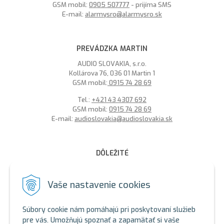
GSM mobil:
0905 507777
- prijíma SMS
E-mail:
alarmysro@alarmysro.sk
PREVÁDZKA MARTIN
AUDIO SLOVAKIA, s.r.o.
Kollárova 76, 036 01 Martin 1
GSM mobil:
0915 74 28 69
Tel.:
+421 43 4307 692
GSM mobil:
0915 74 28 69
E-mail:
audioslovakia@audioslovakia.sk
DÔLEŽITÉ
MOŽNOSŤ PLATBY PLATOBNOU KARTOU - LEN V ALARMY s.r.o.
V BRATISLAVE
Vaše nastavenie cookies
Sme členmi spoločenstva SEWA, zabezpečujeme likvidáciu
elektroodpadu a použitých akumulátorov. Recyklačné poplatky
Súbory cookie nám pomáhajú pri poskytovaní služieb
sú zahrnuté v cene produktov.
pre vás. Umožňujú spoznať a zapamätať si vaše