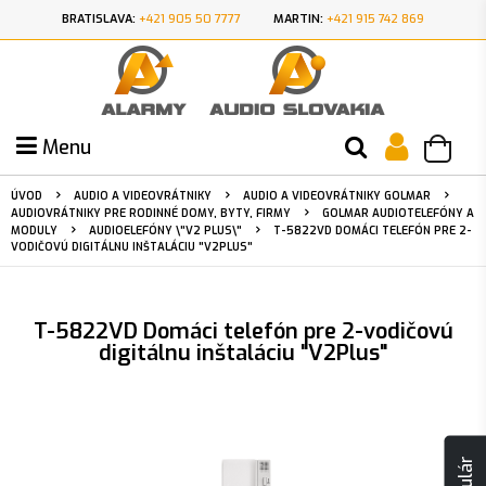
BRATISLAVA:
+421 905 50 7777
MARTIN:
+421 915 742 869
Menu
ÚVOD
AUDIO A VIDEOVRÁTNIKY
AUDIO A VIDEOVRÁTNIKY GOLMAR
AUDIOVRÁTNIKY PRE RODINNÉ DOMY, BYTY, FIRMY
GOLMAR AUDIOTELEFÓNY A
MODULY
AUDIOELEFÓNY \"V2 PLUS\"
T-5822VD DOMÁCI TELEFÓN PRE 2-
VODIČOVÚ DIGITÁLNU INŠTALÁCIU "V2PLUS"
T-5822VD Domáci telefón pre 2-vodičovú
digitálnu inštaláciu "V2Plus"