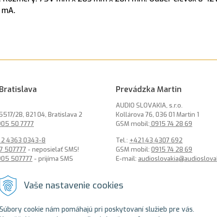
 mA.
Bratislava
Prevádzka Martin
AUDIO SLOVAKIA, s.r.o.
5517/2B, 821 04, Bratislava 2
Kollárova 76, 036 01 Martin 1
05 50 7777
GSM mobil:
0915 74 28 69
 2 4363 0343-8
Tel.:
+421 43 4307 692
7 507777
- neposielať SMS!
GSM mobil:
0915 74 28 69
905 507777
- prijíma SMS
E-mail:
audioslovakia@audioslova
ysro@alarmysro.sk
Vaše nastavenie cookies
Súbory cookie nám pomáhajú pri poskytovaní služieb pre vás.