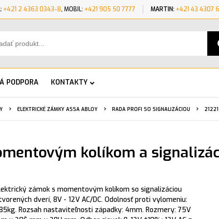
:
+421 2 4363 0343-8
, MOBIL:
+421 905 50 7777
MARTIN:
+421 43 4307 
KÁ PODPORA
KONTAKTY
Y
ELEKTRICKÉ ZÁMKY ASSA ABLOY
RADA PROFI SO SIGNALIZÁCIOU
2122
omentovým kolíkom a signalizác
lektrický zámok s momentovým kolíkom so signalizáciou
tvorených dverí, 8V - 12V AC/DC. Odolnosť proti vylomeniu:
85kg. Rozsah nastaviteľnosti západky: 4mm. Rozmery: 75V