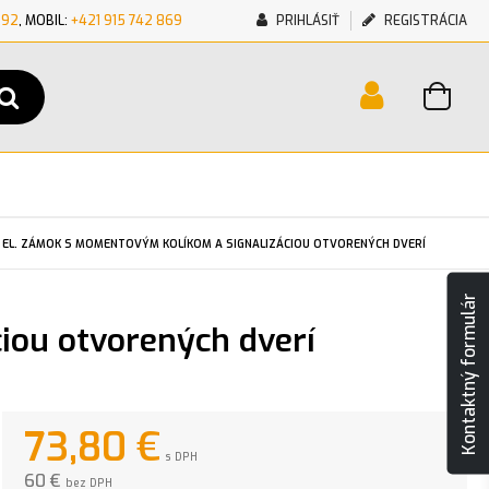
692
, MOBIL:
+421 915 742 869
PRIHLÁSIŤ
REGISTRÁCIA
1 EL. ZÁMOK S MOMENTOVÝM KOLÍKOM A SIGNALIZÁCIOU OTVORENÝCH DVERÍ
Kontaktný formulár
iou otvorených dverí
73,80
€
s DPH
60 €
bez DPH