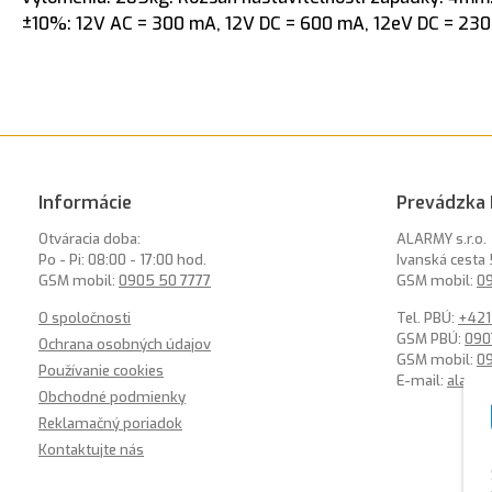
±10%: 12V AC = 300 mA, 12V DC = 600 mA, 12eV DC = 230
Informácie
Prevádzka 
Otváracia doba:
ALARMY s.r.o.
Po - Pi: 08:00 - 17:00 hod.
Ivanská cesta 
GSM mobil:
0905 50 7777
GSM mobil:
09
O spoločnosti
Tel. PBÚ:
+421
GSM PBÚ:
090
Ochrana osobných údajov
GSM mobil:
0
Používanie cookies
E-mail:
alarm
Obchodné podmienky
Reklamačný poriadok
Kontaktujte nás