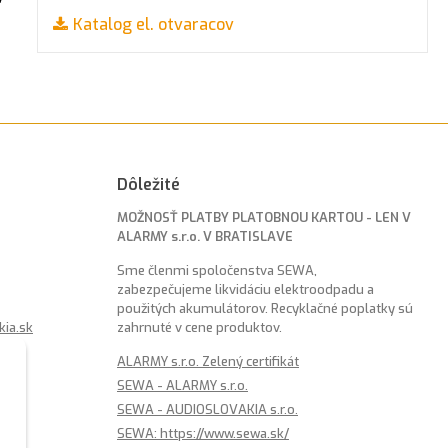
Katalog el. otvaracov
Dôležité
MOŽNOSŤ PLATBY PLATOBNOU KARTOU - LEN V
ALARMY s.r.o. V BRATISLAVE
Sme členmi spoločenstva SEWA,
zabezpečujeme likvidáciu elektroodpadu a
použitých akumulátorov. Recyklačné poplatky sú
kia.sk
zahrnuté v cene produktov.
ALARMY s.r.o. Zelený certifikát
SEWA - ALARMY s.r.o.
SEWA - AUDIOSLOVAKIA s.r.o.
SEWA: https://www.sewa.sk/