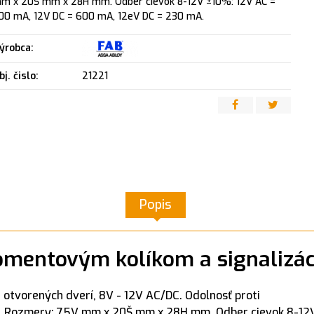
m x 20Š mm x 28H mm. Odber cievok 8-12V ±10%: 12V AC =
00 mA, 12V DC = 600 mA, 12eV DC = 230 mA.
ýrobca:
bj. čislo:
21221
Popis
omentovým kolíkom a signalizác
otvorených dverí, 8V - 12V AC/DC. Odolnosť proti
m. Rozmery: 75V mm x 20Š mm x 28H mm. Odber cievok 8-12