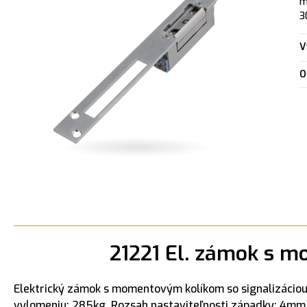
m
3
V
O
21221 El. zámok s m
Elektrický zámok s momentovým kolíkom so signalizáciou 
vylomeniu: 285kg. Rozsah nastaviteľnosti západky: 4m