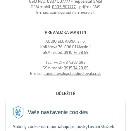
GSM PBÚ:
0907 507777
- neposielať SMS!
GSM mobil:
0905 507777
- prijíma SMS
E-mail:
alarmysro@alarmysro.sk
PREVÁDZKA MARTIN
AUDIO SLOVAKIA, s.r.o.
Kollárova 76, 036 01 Martin 1
GSM mobil:
0915 74 28 69
Tel.:
+421 43 4307 692
GSM mobil:
0915 74 28 69
E-mail:
audioslovakia@audioslovakia.sk
DÔLEŽITÉ
MOŽNOSŤ PLATBY PLATOBNOU KARTOU - LEN V ALARMY s.r.o.
V BRATISLAVE
Vaše nastavenie cookies
Sme členmi spoločenstva SEWA, zabezpečujeme likvidáciu
elektroodpadu a použitých akumulátorov. Recyklačné poplatky
Súbory cookie nám pomáhajú pri poskytovaní služieb
sú zahrnuté v cene produktov.