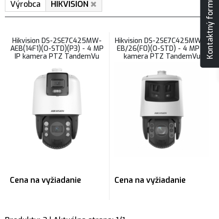
Kontaktný formulár
Výrobca
HIKVISION
Hikvision DS-2SE7C425MW-
Hikvision DS-2SE7C425MWG-
AEB(14F1)(O-STD)(P3) - 4 MP
EB/26(F0)(O-STD) - 4 MP IP
IP kamera PTZ TandemVu
kamera PTZ TandemVu
otočná, 2 x snímač
otočná+panoramatická, 2 x
snímač
Cena na vyžiadanie
Cena na vyžiadanie