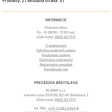
Produkty:
2
| Aktuálna strana:
1
/
1
INFORMÁCIE
Otváracia doba:
Po - Pi: 08:00 - 17:00 hod.
GSM mobil:
0905 50 7777
O spoločnosti
Ochrana osobných údajov
Používanie cookies
Obchodné podmienky
Reklamačný poriadok
Kontaktujte nás
PREVÁDZKA BRATISLAVA
ALARMY s.r.o.
Ivanská cesta 5517/2B, 821 04, Bratislava 2
GSM mobil:
0905 50 7777
Tel. PBÚ:
+421 2 4363 0343-8